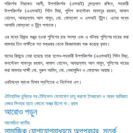
পরিদর্শক লিয়াকত আলী, উপপরিদর্শক (এসআই) নন্দদুলাল রক্ষিত, সহকারী
উপপরিদর্শক (এএসআই) লিটন মিয়া, পুলিশ কনস্টেবল সাফানুর রহমান, কামাল
হোসেন, আবদুল্লাহ আল মামুন, মো. মোস্তফা ও এসআই টুটুল। এদের মধ্যে
আসামি মোস্তফা ও টুটুল পলাতক।
এর মধ্যে রিমান্ড মঞ্জুর হওয়া পুলিশের চার সদস্য এবং এ ঘটনায় পুলিশের দায়ের করা
মামলার তিন সাক্ষীকে গত শুক্রবার থেকে জিজ্ঞাসাবাদ শুরু করেছে র‌্যাব।
যাদের রিমান্ডে নেয়া হয়েছে তারা হলেন–সহকারী উপপরিদর্শক (এএসআই) লিটন মিয়া,
কনস্টেবল সাফানুর রহমান, কামাল হোসেন, আবদুল্লাহ আল মামুন, পুলিশের দায়ের
করা মামলার সাক্ষী মো. নুরুল আমিন, মো. নেজামুদ্দিন ও মোহাম্মদ আয়াছ।
এরইমধ্যে ব্যাংক হিসাব স্থগিতের এ নির্দেশনা এল।
Post
ঐতিহাসিক চুক্তির পর টেলিফোন যোগাযোগ চালু করলো ইসরায়েল ও আরব আমিরাত
মেজর সিনহার হাতে কোনো অস্ত্র ছিলো না : র‌্যাব
navigation
আরোও পড়ুন
আলোচিত
জাতীয়
সামাজিক যোগাযোগমাধ্যমে অপপ্রচার, সতর্ক