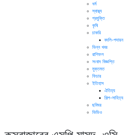
ধর্ম
স্বাস্থ্য
প্রযুক্তি
কৃষি
চাকরি
বদলি-পদায়ন
ভিন্ন খবর
রাশিফল
সংবাদ বিজ্ঞপ্তি
মুক্তমত
ফিচার
ইতিহাস
ঐতিহ্য
শিল্প-সাহিত্য
ছবিঘর
ভিডিও
কক্সবাজারের এসপি মাসুদ, ওসি