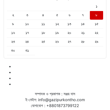
১
২
৩
৪
৫
৬
৭
৮
৯
১০
১১
১২
১৩
১৪
১৫
১৬
১৭
১৮
১৯
২০
২১
২২
২৩
২৪
২৫
২৬
২৭
২৮
২৯
৩০
৩১
সম্পাদক ও প্রকাশক : সঞ্জয় দাস
ই-মেইল: info@gazipurkontho.com
যোগাযোগ : +8801873799122