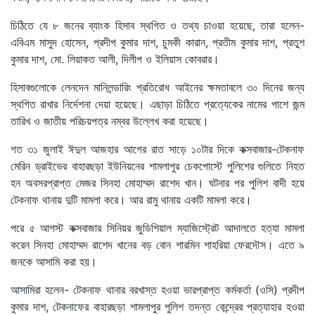
চিঠিতে যে ৮ জনের ব্যাংক হিসাব স্থগিত ও তথ্য চাওয়া হয়েছে, তারা হলেন-
এবিএম মাসুদ হোসেন, প্রদীপ কুমার দাশ, চুমকী কারান, প্রতীম কুমার দাশ, প্রতুশ
কুমার দাশ, মো. লিয়াকত আলী, দিলীপ ও ইলিয়াস কোবরার।
হিসাবগুলোকে লেনদেন মানিলন্ডারিং প্রতিরোধ আইনের ক্ষমতাবলে ৩০ দিনের জন্য
স্থগিত রাখার নির্দেশনা দেয়া হয়েছে। এছাড়া চিঠিতে প্রত্যেকের নামের পাশে জন্ম
তারিখ ও জাতীয় পরিচয়পত্র নম্বর উল্লেখ করা হয়েছে।
গত ৩১ জুলাই ঈদুল আজহার আগের রাত সাড়ে ১০টার দিকে কক্সবাজার-টেকনাফ
মেরিন ড্রাইভের বাহারছড়া ইউনিয়নের শামলাপুর চেকপোস্টে পুলিশের গুলিতে নিহত
হন অবসরপ্রাপ্ত মেজর সিনহা মোহাম্মদ রাশেদ খান। ঘটনার পর পুলিশ বাদী হয়ে
টেকনাফ থানায় দুটি মামলা করে। আর রামু থানায় একটি মামলা করে।
পরে ৫ আগস্ট কক্সবাজার সিনিয়র জুডিশিয়াল ম্যাজিস্ট্রেট আদালতে হত্যা মামলা
করেন সিনহা মোহাম্মদ রাশেদ খানের বড় বোন শারমিন শাহরিয়া ফেরদৌস। এতে ৯
জনকে আসামি করা হয়।
আসামিরা হলেন- টেকনাফ থানার বরখাস্ত হওয়া ভারপ্রাপ্ত কর্মকর্তা (ওসি) প্রদীপ
কুমার দাশ, টেকনাফের বাহারছড়া শামলাপুর পুলিশ তদন্ত কেন্দ্রের প্রত্যাহার হওয়া