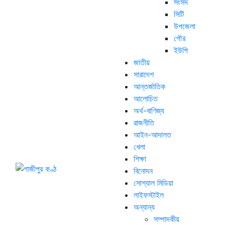
সংসদ
সিটি
উপজেলা
পৌর
ইউপি
জাতীয়
সারাদেশ
আন্তর্জাতিক
আলোচিত
অর্থ-বাণিজ্য
রাজনীতি
আইন-আদালত
খেলা
শিক্ষা
বিনোদন
সোশ্যাল মিডিয়া
লাইফস্টাইল
অন্যান্য
সম্পাদকীয়