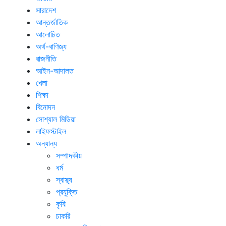
সারাদেশ
আন্তর্জাতিক
আলোচিত
অর্থ-বাণিজ্য
রাজনীতি
আইন-আদালত
খেলা
শিক্ষা
বিনোদন
সোশ্যাল মিডিয়া
লাইফস্টাইল
অন্যান্য
সম্পাদকীয়
ধর্ম
স্বাস্থ্য
প্রযুক্তি
কৃষি
চাকরি