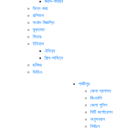
বদলি-পদায়ন
ভিন্ন খবর
রাশিফল
সংবাদ বিজ্ঞপ্তি
মুক্তমত
ফিচার
ইতিহাস
ঐতিহ্য
শিল্প-সাহিত্য
ছবিঘর
ভিডিও
গাজীপুর
জেলা প্রশাসন
জিএমপি
জেলা পুলিশ
সিটি কর্পোরেশন
অনুসন্ধান
নির্বাচন