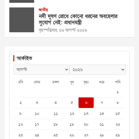
জাতীয়
নদী দূষণ রোধে কোনো ধরনের অবহেলার
সুযোগ নেই: প্রধানমন্ত্রী
বৃহস্পতিবার, ০৬ আগস্ট ২০২৬
আর্কাইভ
রবি
সোম
মঙ্গল
বুধ
বৃহঃ
শুক্র
শনি
১
২
৩
৪
৫
৬
৭
৮
৯
১০
১১
১২
১৩
১৪
১৫
১৬
১৭
১৮
১৯
২০
২১
২২
২৩
২৪
২৫
২৬
২৭
২৮
২৯