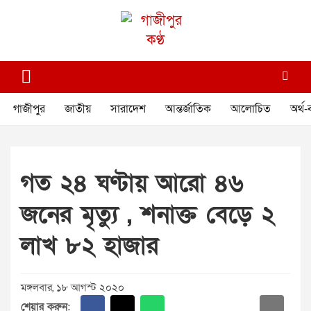
Skip
to
content
গাজীপুর কণ্ঠ
গণমানুষের কণ্ঠ
গাজীপুর
জাতীয়
সারাদেশ
আন্তর্জাতিক
আলোচিত
অর্থ-
গত ২৪ ঘণ্টায় আরো ৪৬
জনের মৃত্যু , শনাক্ত বেড়ে ২
লাখ ৮২ হাজার
মঙ্গলবার, ১৮ আগস্ট ২০২০
শেয়ার করুন: