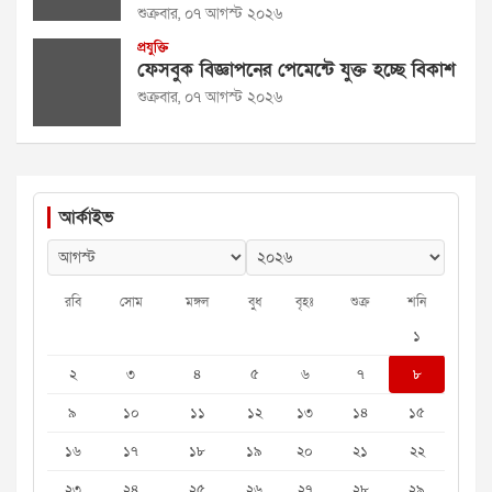
শুক্রবার, ০৭ আগস্ট ২০২৬
প্রযুক্তি
ফেসবুক বিজ্ঞাপনের পেমেন্টে যুক্ত হচ্ছে বিকাশ
শুক্রবার, ০৭ আগস্ট ২০২৬
আর্কাইভ
রবি
সোম
মঙ্গল
বুধ
বৃহঃ
শুক্র
শনি
১
২
৩
৪
৫
৬
৭
৮
৯
১০
১১
১২
১৩
১৪
১৫
১৬
১৭
১৮
১৯
২০
২১
২২
২৩
২৪
২৫
২৬
২৭
২৮
২৯