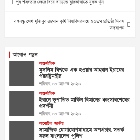
পূর্ব শত্রুতার জেরে বিয়ে বাড়িতে ছুরিকাঘাতে যুবক খুন
navigation
বঙ্গবন্ধু শেখ মুজিবুর রহমান কৃষি বিশ্ববিদ্যালয়ে ২০তম প্রতিষ্ঠা দিবস
উদযাপন
আরোও পড়ুন
আন্তর্জাতিক
মুসলিম বিশ্বকে এক হওয়ার আহ্বান ইরানের
পররাষ্ট্রমন্ত্রীর
শনিবার, ০৮ আগস্ট ২০২৬
আন্তর্জাতিক
ইরানে ভূপাতিত মার্কিন বিমানের ধ্বংসাবশেষের
প্রদর্শনী
শনিবার, ০৮ আগস্ট ২০২৬
আলোচিত
জাতীয়
সামাজিক যোগাযোগমাধ্যমে অপপ্রচার, সতর্ক
করল বাংলাদেশ পুলিশ