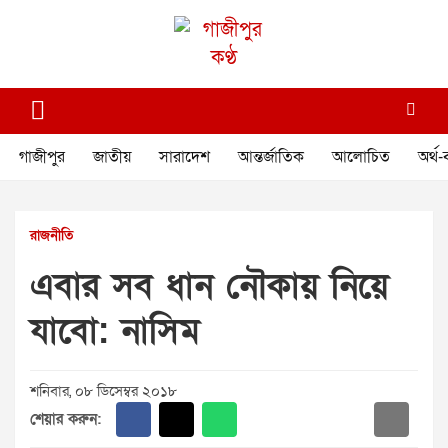
Skip
to
content
গাজীপুর কণ্ঠ
গণমানুষের কণ্ঠ
গাজীপুর
জাতীয়
সারাদেশ
আন্তর্জাতিক
আলোচিত
অর্থ-
রাজনীতি
এবার সব ধান নৌকায় নিয়ে
যাবো: নাসিম
শনিবার, ০৮ ডিসেম্বর ২০১৮
শেয়ার করুন: