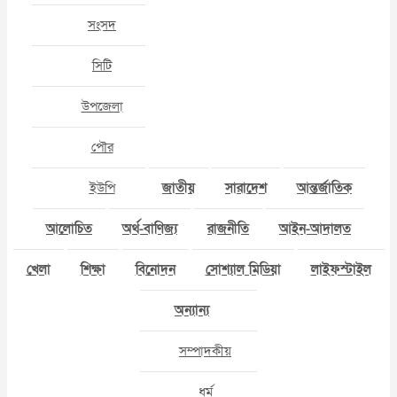
সংসদ
সিটি
উপজেলা
পৌর
ইউপি
জাতীয়
সারাদেশ
আন্তর্জাতিক
আলোচিত
অর্থ-বাণিজ্য
রাজনীতি
আইন-আদালত
খেলা
শিক্ষা
বিনোদন
সোশ্যাল মিডিয়া
লাইফস্টাইল
অন্যান্য
সম্পাদকীয়
ধর্ম