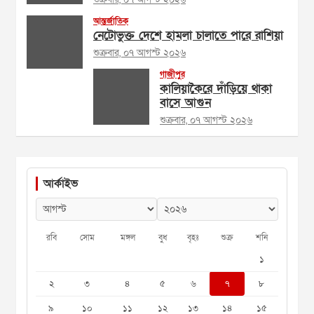
আন্তর্জাতিক
নেটোভুক্ত দেশে হামলা চালাতে পারে রাশিয়া
শুক্রবার, ০৭ আগস্ট ২০২৬
গাজীপুর
কালিয়াকৈরে দাঁড়িয়ে থাকা
বাসে আগুন
শুক্রবার, ০৭ আগস্ট ২০২৬
আর্কাইভ
রবি
সোম
মঙ্গল
বুধ
বৃহঃ
শুক্র
শনি
১
২
৩
৪
৫
৬
৭
৮
৯
১০
১১
১২
১৩
১৪
১৫