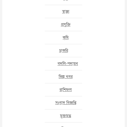
স্বাস্থ্য
প্রযুক্তি
কৃষি
চাকরি
বদলি-পদায়ন
ভিন্ন খবর
রাশিফল
সংবাদ বিজ্ঞপ্তি
মুক্তমত