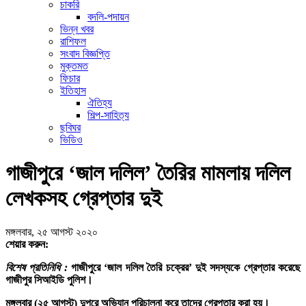
চাকরি
বদলি-পদায়ন
ভিন্ন খবর
রাশিফল
সংবাদ বিজ্ঞপ্তি
মুক্তমত
ফিচার
ইতিহাস
ঐতিহ্য
শিল্প-সাহিত্য
ছবিঘর
ভিডিও
গাজীপুরে ‘জাল দলিল’ তৈরির মামলায় দলিল
লেখকসহ গ্রেপ্তার দুই
মঙ্গলবার, ২৫ আগস্ট ২০২০
শেয়ার করুন:
বিশেষ প্রতিনিধি :
গাজীপুরে ‘জাল দলিল তৈরি চক্রের’ দুই সদস্যকে গ্রেপ্তার করেছে
গাজীপুর সিআইডি পুলিশ।
মঙ্গলবার (২৫ আগস্ট) দুপুরে অভিযান পরিচালনা করে তাদের গ্রেপ্তার করা হয়।