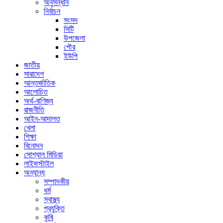
অনুসন্ধান
নির্বাচন
সংসদ
সিটি
উপজেলা
পৌর
ইউপি
জাতীয়
সারাদেশ
আন্তর্জাতিক
আলোচিত
অর্থ-বাণিজ্য
রাজনীতি
আইন-আদালত
খেলা
শিক্ষা
বিনোদন
সোশ্যাল মিডিয়া
লাইফস্টাইল
অন্যান্য
সম্পাদকীয়
ধর্ম
স্বাস্থ্য
প্রযুক্তি
কৃষি