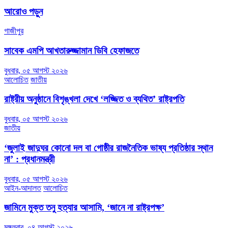
আরোও পড়ুন
গাজীপুর
সাবেক এমপি আখতারুজ্জামান ডিবি হেফাজতে
বুধবার, ০৫ আগস্ট ২০২৬
আলোচিত
জাতীয়
রাষ্ট্রীয় অনুষ্ঠানে বিশৃঙ্খলা দেখে ‘লজ্জিত ও ব্যথিত’ রাষ্ট্রপতি
বুধবার, ০৫ আগস্ট ২০২৬
জাতীয়
‘জুলাই জাদুঘর কোনো দল বা গোষ্ঠীর রাজনৈতিক ভাষ্য প্রতিষ্ঠার স্থান
না’ : প্রধানমন্ত্রী
বুধবার, ০৫ আগস্ট ২০২৬
আইন-আদালত
আলোচিত
জামিনে মুক্ত তনু হত্যার আসামি, ‘জানে না রাষ্ট্রপক্ষ’
মঙ্গলবার, ০৪ আগস্ট ২০২৬