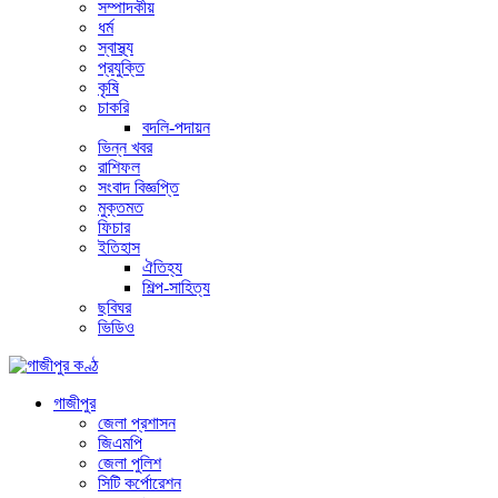
সম্পাদকীয়
ধর্ম
স্বাস্থ্য
প্রযুক্তি
কৃষি
চাকরি
বদলি-পদায়ন
ভিন্ন খবর
রাশিফল
সংবাদ বিজ্ঞপ্তি
মুক্তমত
ফিচার
ইতিহাস
ঐতিহ্য
শিল্প-সাহিত্য
ছবিঘর
ভিডিও
গাজীপুর
জেলা প্রশাসন
জিএমপি
জেলা পুলিশ
সিটি কর্পোরেশন