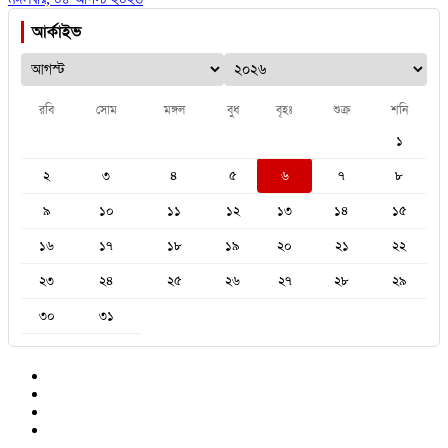
আর্কাইভ
রবি
সোম
মঙ্গল
বুধ
বৃহঃ
শুক্র
শনি
১
২
৩
৪
৫
৬
৭
৮
৯
১০
১১
১২
১৩
১৪
১৫
১৬
১৭
১৮
১৯
২০
২১
২২
২৩
২৪
২৫
২৬
২৭
২৮
২৯
৩০
৩১