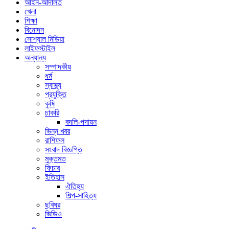
আইন-আদালত
খেলা
শিক্ষা
বিনোদন
সোশ্যাল মিডিয়া
লাইফস্টাইল
অন্যান্য
সম্পাদকীয়
ধর্ম
স্বাস্থ্য
প্রযুক্তি
কৃষি
চাকরি
বদলি-পদায়ন
ভিন্ন খবর
রাশিফল
সংবাদ বিজ্ঞপ্তি
মুক্তমত
ফিচার
ইতিহাস
ঐতিহ্য
শিল্প-সাহিত্য
ছবিঘর
ভিডিও