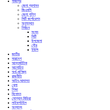
গাজীপুর
জেলা প্রশাসন
জিএমপি
জেলা পুলিশ
সিটি কর্পোরেশন
অনুসন্ধান
নির্বাচন
সংসদ
সিটি
উপজেলা
পৌর
ইউপি
জাতীয়
সারাদেশ
আন্তর্জাতিক
আলোচিত
অর্থ-বাণিজ্য
রাজনীতি
আইন-আদালত
খেলা
শিক্ষা
বিনোদন
সোশ্যাল মিডিয়া
লাইফস্টাইল
অন্যান্য