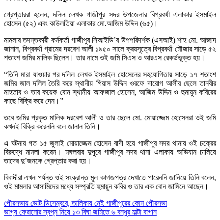
গ্রেপ্তাররা হলেন, দলিল লেখক গাজীপুর সদর উপজেলার বিপ্রবর্থা এলাকার ইসমাইল
হোসেন (৫২) এবং কাউলতিয়া এলাকার মো.আজিম উদ্দিন (৬৫)।
মামলার তদন্তকারী কর্মকর্তা গাজীপুর সিআইডি’র উপপরিদর্শক (এসআই) শাহ মো. আজাদ
জানান, বিপ্রবর্থা গ্রামের দরবেশ আলী ১৯৫০ সালে ক্রয়সূত্রে বিপ্রবর্থা মৌজার সাড়ে ৫২
শতাংশ জমির মালিক ছিলেন। তার নামে ওই জমি সিএস ও আরএস রেকর্ডভূক্ত হয়।
“তিনি মারা যাওয়ার পর দলিল লেখক ইসমাইল হোসেনের সহযোগিতায় সাড়ে ১৭ শতাংশ
জমির জাল দলিল তৈরি করে স্থানীয় গিয়াস উদ্দিন ওরফে দারোগ আলীর ছেলে তানবীর
মাহতাব ও তার কয়েক বোন স্থানীয় আফজাল হোসেন, আজিম উদ্দিন ও হুমায়ুন কবিরের
কাছে বিক্রি করে দেন।”
তবে জমির প্রকৃত মালিক দরবেশ আলী ও তার ছেলে মো. মোয়াজ্জেম হোসেনরা ওই জমি
কখনই বিক্রি করেননি বলে জানান তিনি।
এ ঘটনায় গত ১৫ জুলাই মোয়াজ্জেম হোসেন বাদী হয়ে গাজীপুর সদর থানায় ওই চক্রের
বিরুদ্ধে মামলা করেন। মঙ্গলবার দুপুরে গাজীপুর সদর থানা এলাকায় অভিযান চালিয়ে
তাদের দু’জনকে গ্রেপ্তার করা হয়।
বিবাদীরা এখন পর্যন্ত ওই সংক্রান্ত মূল কাগজপত্র দেখাতে পারেননি জানিয়ে তিনি বলেন,
ওই মামলার আসামিদের মধ্যে সম্প্রতি হুমায়ুন কবির ও তার এক বোন জামিনে আছেন।
Post
পৌরসভায় ভোট ডিসেম্বরে, তালিকায় নেই গাজীপুরের কোন পৌরসভা
ভাগ্য ফেরানোর স্বপ্ন নিয়ে ১৩ বিঘা জমিতে ৬ বন্ধুর মাল্টা বাগান
navigation