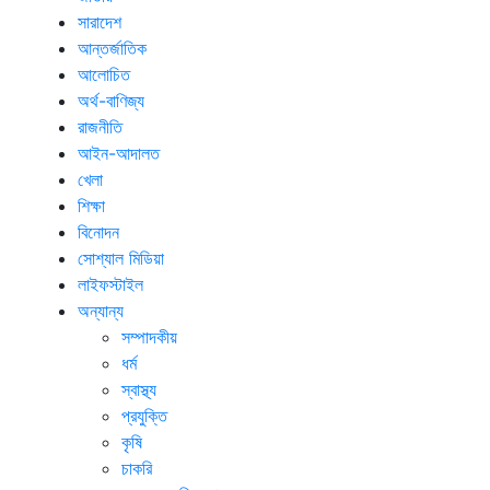
সারাদেশ
আন্তর্জাতিক
আলোচিত
অর্থ-বাণিজ্য
রাজনীতি
আইন-আদালত
খেলা
শিক্ষা
বিনোদন
সোশ্যাল মিডিয়া
লাইফস্টাইল
অন্যান্য
সম্পাদকীয়
ধর্ম
স্বাস্থ্য
প্রযুক্তি
কৃষি
চাকরি