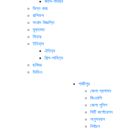
বদলি-পদায়ন
ভিন্ন খবর
রাশিফল
সংবাদ বিজ্ঞপ্তি
মুক্তমত
ফিচার
ইতিহাস
ঐতিহ্য
শিল্প-সাহিত্য
ছবিঘর
ভিডিও
গাজীপুর
জেলা প্রশাসন
জিএমপি
জেলা পুলিশ
সিটি কর্পোরেশন
অনুসন্ধান
নির্বাচন