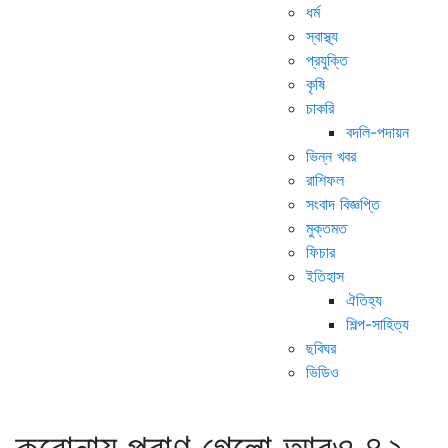
ধর্ম
স্বাস্থ্য
প্রযুক্তি
কৃষি
চাকরি
বদলি-পদায়ন
ভিন্ন খবর
রাশিফল
সংবাদ বিজ্ঞপ্তি
মুক্তমত
ফিচার
ইতিহাস
ঐতিহ্য
শিল্প-সাহিত্য
ছবিঘর
ভিডিও
করোনায় প্রাণ গেলো আরও ৪২