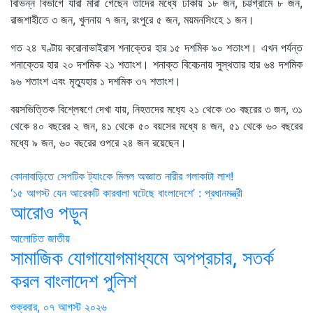
বিভিন্ন বিভাগে যারা মারা গেছেন তাদের মধ্যে ঢাকায় ১৮ জন, চট্টগ্রামে ৮ জন,
রাজশাহীতে ৩ জন, খুলনায় ৭ জন, রংপুরে ৫ জন, ময়মনসিংহে ১ জন।
গত ২৪ ঘণ্টায় করোনাভাইরাস শনাক্তের হার ১৫ দশমিক ৯০ শতাংশ। এখন পর্যন্ত
শনাক্তের হার ২০ দশমিক ২১ শতাংশ। শনাক্ত বিবেচনায় সুস্থতার হার ৬৪ দশমিক
৯৬ শতাংশ এবং মৃত্যুহার ১ দশমিক ৩৭ শতাংশ।
বয়সভিত্তিক বিশ্লেষণে দেখা যায়, নিহতদের মধ‌্যে ২১ থেকে ৩০ বছরের ৩ জন, ৩১
থেকে ৪০ বছরের ২ জন, ৪১ থেকে ৫০ বয়সের মধ্যে ৪ জন, ৫১ থেকে ৬০ বছরের
মধ্যে ৯ জন, ৬০ বছরের ওপরে ২৪ জন রয়েছেন।
Post
কোনাবাড়িতে সেপটিক ট্যাংকে মিলল অজ্ঞাত নারীর গলাকাটা লাশ!
‘১৫ আগস্ট যেন আরেকটি কারবালা ঘটেছে বাংলাদেশে’ : প্রধানমন্ত্রী
navigation
আরোও পড়ুন
আলোচিত
জাতীয়
সামাজিক যোগাযোগমাধ্যমে অপপ্রচার, সতর্ক
করল বাংলাদেশ পুলিশ
শুক্রবার, ০৭ আগস্ট ২০২৬