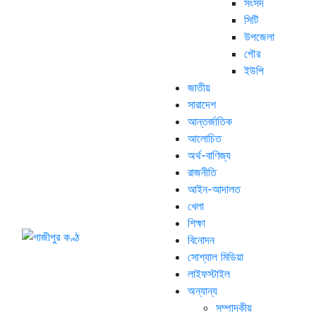
সংসদ
সিটি
উপজেলা
পৌর
ইউপি
জাতীয়
সারাদেশ
আন্তর্জাতিক
আলোচিত
অর্থ-বাণিজ্য
রাজনীতি
আইন-আদালত
খেলা
শিক্ষা
বিনোদন
সোশ্যাল মিডিয়া
লাইফস্টাইল
অন্যান্য
সম্পাদকীয়