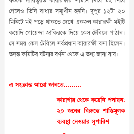
ফটকে দায়িত্বরত কারারক্ষীর সামনে দিয়ে মই নিয়ে
গেলেও তিনি বাধার সম্মুখীন হননি। দুপুর ১২টা ২০
মিনিটে মই পড়ে থাকতে দেখে একজন কারারক্ষী মইটি
কয়েদি গোয়েন্দা জাকিরকে দিয়ে কেস টেবিলে পাঠান।
সে সময় কেস টেবিলে সর্বপ্রধান কারারক্ষী বসা ছিলেন।
তদন্ত কমিটির ঘটনার বর্ণনা থেকে এ তথ্য জানা যায়।
এ সংক্রান্ত আরো জানতে………
কারাগার থেকে কয়েদি পলায়ন:
২০ জনের বিরুদ্ধে শাস্তিমূলক
ব্যবস্থা নেওয়ার সুপারিশ