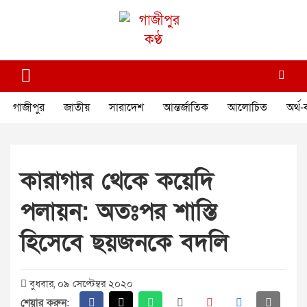
Skip
to
content
গাজীপুর কণ্ঠ
গণমানুষের কণ্ঠ
গাজীপুর
জাতীয়
সারাদেশ
আন্তর্জাতিক
আলোচিত
অর্থ-
কারাগার থেকে কয়েদি
পলায়ন: অতঃপর শাস্তি
হিসেবে ছয়জনকে বদলি
বুধবার, ০৯ সেপ্টেম্বর ২০২০
শেয়ার করুন: