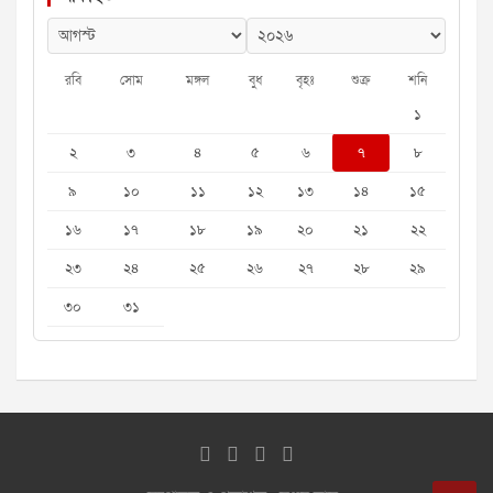
রবি
সোম
মঙ্গল
বুধ
বৃহঃ
শুক্র
শনি
১
২
৩
৪
৫
৬
৭
৮
৯
১০
১১
১২
১৩
১৪
১৫
১৬
১৭
১৮
১৯
২০
২১
২২
২৩
২৪
২৫
২৬
২৭
২৮
২৯
৩০
৩১