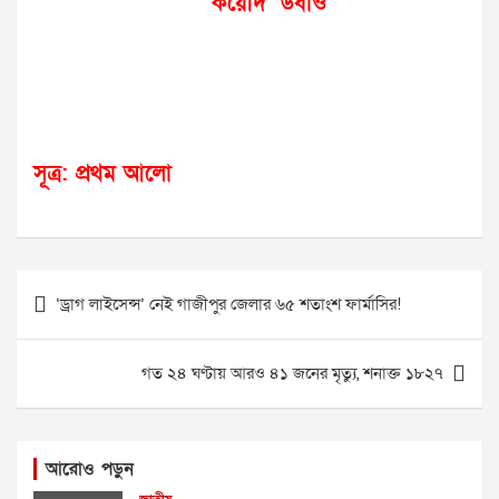
কয়েদি ‘উধাও’
সূত্র: প্রথম আলো
Post
‘ড্রাগ লাইসেন্স’ নেই গাজীপুর জেলার ৬৫ শতাংশ ফার্মাসির!
navigation
গত ২৪ ঘণ্টায় আরও ৪১ জনের মৃত্যু, শনাক্ত ১৮২৭
আরোও পড়ুন