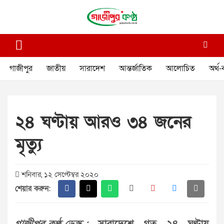
Skip
to
content
গাজীপুর কণ্ঠ
গণমানুষের কণ্ঠ
গাজীপুর
জাতীয়
সারাদেশ
আন্তর্জাতিক
আলোচিত
অর্থ-
২৪ ঘণ্টায় আরও ৩৪ জনের
মৃত্যু
শনিবার, ১২ সেপ্টেম্বর ২০২০
শেয়ার করুন: