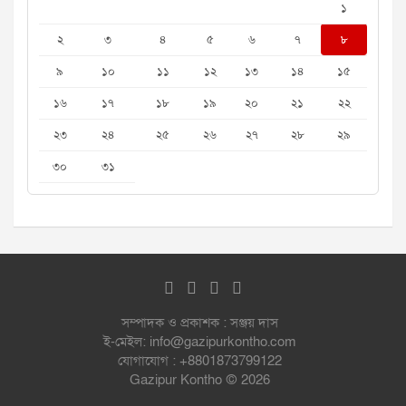
১
২
৩
৪
৫
৬
৭
৮
৯
১০
১১
১২
১৩
১৪
১৫
১৬
১৭
১৮
১৯
২০
২১
২২
২৩
২৪
২৫
২৬
২৭
২৮
২৯
৩০
৩১
সম্পাদক ও প্রকাশক : সঞ্জয় দাস
ই-মেইল: info@gazipurkontho.com
যোগাযোগ : +8801873799122
Gazipur Kontho © 2026