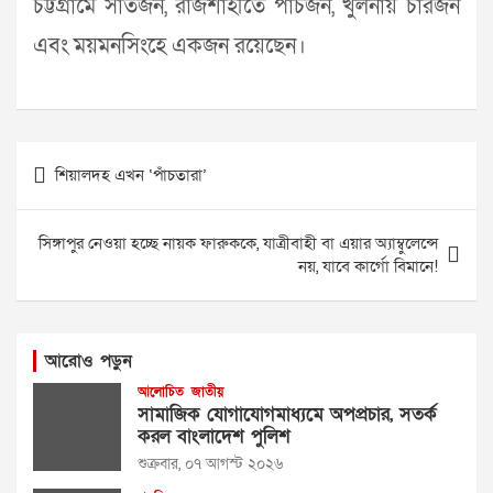
চট্টগ্রামে সাতজন, রাজশাহীতে পাঁচজন, খুলনায় চারজন
এবং ময়মন‌সিং‌হে একজন রয়েছেন।
Post
শিয়ালদহ এখন ‘পাঁচতারা’
navigation
সিঙ্গাপুর নেওয়া হচ্ছে নায়ক ফারুককে, যাত্রীবাহী বা এয়ার অ্যাম্বুলেন্সে
নয়, যাবে কার্গো বিমানে!
আরোও পড়ুন
আলোচিত
জাতীয়
সামাজিক যোগাযোগমাধ্যমে অপপ্রচার, সতর্ক
করল বাংলাদেশ পুলিশ
শুক্রবার, ০৭ আগস্ট ২০২৬