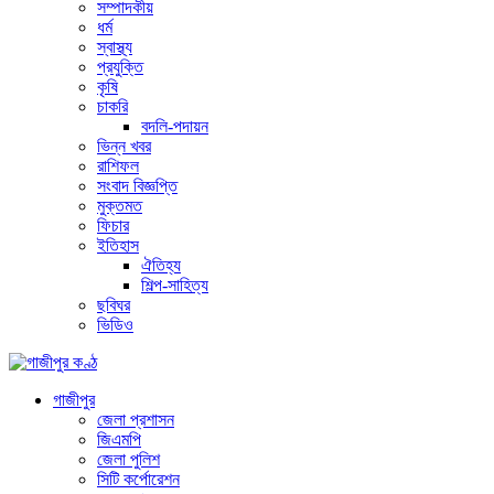
সম্পাদকীয়
ধর্ম
স্বাস্থ্য
প্রযুক্তি
কৃষি
চাকরি
বদলি-পদায়ন
ভিন্ন খবর
রাশিফল
সংবাদ বিজ্ঞপ্তি
মুক্তমত
ফিচার
ইতিহাস
ঐতিহ্য
শিল্প-সাহিত্য
ছবিঘর
ভিডিও
গাজীপুর
জেলা প্রশাসন
জিএমপি
জেলা পুলিশ
সিটি কর্পোরেশন