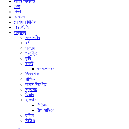
আইন-আদালত
খেলা
শিক্ষা
বিনোদন
সোশ্যাল মিডিয়া
লাইফস্টাইল
অন্যান্য
সম্পাদকীয়
ধর্ম
স্বাস্থ্য
প্রযুক্তি
কৃষি
চাকরি
বদলি-পদায়ন
ভিন্ন খবর
রাশিফল
সংবাদ বিজ্ঞপ্তি
মুক্তমত
ফিচার
ইতিহাস
ঐতিহ্য
শিল্প-সাহিত্য
ছবিঘর
ভিডিও