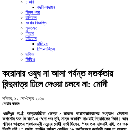
চাকরি
বদলি-পদায়ন
ভিন্ন খবর
রাশিফল
সংবাদ বিজ্ঞপ্তি
মুক্তমত
ফিচার
ইতিহাস
ঐতিহ্য
শিল্প-সাহিত্য
ছবিঘর
ভিডিও
করোনার ওষুধ না আসা পর্যন্ত সতর্কতায়
বিন্দুমাত্র ঢিলে দেওয়া চলবে না: মোদী
শনিবার, ১২ সেপ্টেম্বর ২০২০
শেয়ার করুন:
গাজীপুর কণ্ঠ, আন্তর্জাতিক ডেস্ক :
ভারতে করোনাভাইরাসের সংক্রমণ ঠেকাতে
অগস্টের ‘মন কি বাত’-এ ‘‘দো গজ দূরি, মাস্ক জরুরি’’ দাওয়াই দিয়েছিলেন তিনি। আর
শনিবার ভারতের প্রধানমন্ত্রী নরেন্দ্র মোদী বার্তা দিলেন, ‘‘যব তক দাওয়াই নহি, তব তক
ঢিলাই নহি।’’ অর্থাৎ, যতদিন পর্যন্ত কোভিড-১৯ প্রতিরোধে কার্যকরী ওষুধ না আসছে,