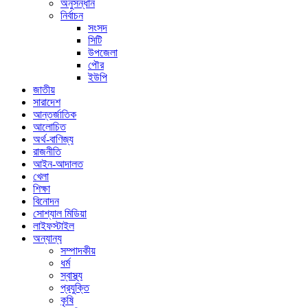
অনুসন্ধান
নির্বাচন
সংসদ
সিটি
উপজেলা
পৌর
ইউপি
জাতীয়
সারাদেশ
আন্তর্জাতিক
আলোচিত
অর্থ-বাণিজ্য
রাজনীতি
আইন-আদালত
খেলা
শিক্ষা
বিনোদন
সোশ্যাল মিডিয়া
লাইফস্টাইল
অন্যান্য
সম্পাদকীয়
ধর্ম
স্বাস্থ্য
প্রযুক্তি
কৃষি