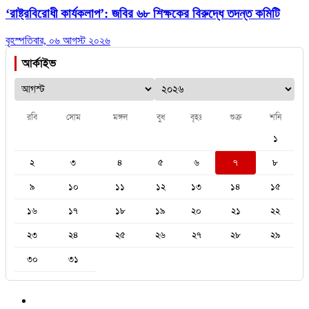
‘রাষ্ট্রবিরোধী কার্যকলাপ’: জবির ৬৮ শিক্ষকের বিরুদ্ধে তদন্ত কমিটি
বৃহস্পতিবার, ০৬ আগস্ট ২০২৬
আর্কাইভ
রবি
সোম
মঙ্গল
বুধ
বৃহঃ
শুক্র
শনি
১
২
৩
৪
৫
৬
৭
৮
৯
১০
১১
১২
১৩
১৪
১৫
১৬
১৭
১৮
১৯
২০
২১
২২
২৩
২৪
২৫
২৬
২৭
২৮
২৯
৩০
৩১