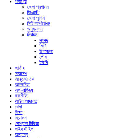
গাজীপুর
জেলা প্রশাসন
জিএমপি
জেলা পুলিশ
সিটি কর্পোরেশন
অনুসন্ধান
নির্বাচন
সংসদ
সিটি
উপজেলা
পৌর
ইউপি
জাতীয়
সারাদেশ
আন্তর্জাতিক
আলোচিত
অর্থ-বাণিজ্য
রাজনীতি
আইন-আদালত
খেলা
শিক্ষা
বিনোদন
সোশ্যাল মিডিয়া
লাইফস্টাইল
অন্যান্য