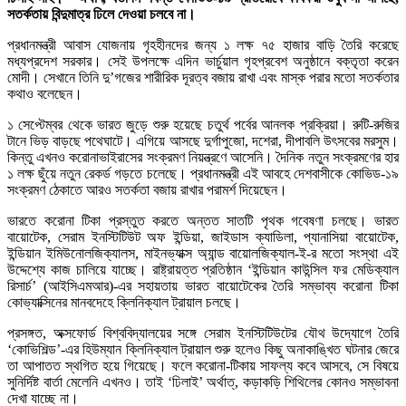
সতর্কতায় বিন্দুমাত্র ঢিলে দেওয়া চলবে না।
প্রধানমন্ত্রী আবাস যোজনায় গৃহহীনদের জন্য ১ লক্ষ ৭৫ হাজার বাড়ি তৈরি করেছে
মধ্যপ্রদেশ সরকার। সেই উপলক্ষে এদিন ভার্চুয়াল গৃহপ্রবেশ অনুষ্ঠানে বক্তৃতা করেন
মোদী। সেখানে তিনি দু’গজের শারীরিক দূরত্ব বজায় রাখা এবং মাস্ক পরার মতো সতর্কতার
কথাও বলেছেন।
১ সেপ্টেম্বর থেকে ভারত জুড়ে শুরু হয়েছে চতুর্থ পর্বের আনলক প্রক্রিয়া। রুটি-রুজির
টানে ভিড় বাড়ছে পথেঘাটে। এগিয়ে আসছে দুর্গাপুজো, দশেরা, দীপাবলি উৎসবের মরসুম।
কিন্তু এখনও করোনাভাইরাসের সংক্রমণ নিয়ন্ত্রণে আসেনি। দৈনিক নতুন সংক্রমণের হার
১ লক্ষ ছুঁয়ে নতুন রেকর্ড গড়তে চলেছে। প্রধানমন্ত্রী এই আবহে দেশবাসীকে কোভিড-১৯
সংক্রমণ ঠেকাতে আরও সতর্কতা বজায় রাখার পরামর্শ দিয়েছেন।
ভারতে করোনা টিকা প্রস্তুত করতে অন্তত সাতটি পৃথক গবেষণা চলছে। ভারত
বায়োটেক, সেরাম ইনস্টিটিউট অফ ইন্ডিয়া, জাইডাস ক্যাডিলা, প্যানাসিয়া বায়োটেক,
ইন্ডিয়ান ইমিউনোলজিক্যালস, মাইনভ্যাক্স অ্যান্ড বায়োলজিক্যাল-ই-র মতো সংস্থা এই
উদ্দেশ্যে কাজ চালিয়ে যাচ্ছে। রাষ্ট্রায়ত্ত প্রতিষ্ঠান ‘ইন্ডিয়ান কাউন্সিল ফর মেডিক্যাল
রিসার্চ’ (আইসিএমআর)-এর সহায়তায় ভারত বায়োটেকের তৈরি সম্ভাব্য করোনা টিকা
কোভ্যাক্সিনের মানবদেহে ক্লিনিক্যাল ট্রায়াল চলছে।
প্রসঙ্গত, অক্সফোর্ড বিশ্ববিদ্যালয়ের সঙ্গে সেরাম ইনস্টিটিউটের যৌথ উদ্যোগে তৈরি
‘কোভিশিল্ড’-এর হিউম্যান ক্লিনিক্যাল ট্রায়াল শুরু হলেও কিছু অনাকাঙ্খিত ঘটনার জেরে
তা আপাতত স্থগিত হয়ে গিয়েছে। ফলে করোনা-টিকায় সাফল্য কবে আসবে, সে বিষয়ে
সুনির্দিষ্ট বার্তা মেলেনি এখনও। তাই ‘ঢিলাই’ অর্থাত্, কড়াকড়ি শিথিলের কোনও সম্ভাবনা
দেখা যাচ্ছে না।