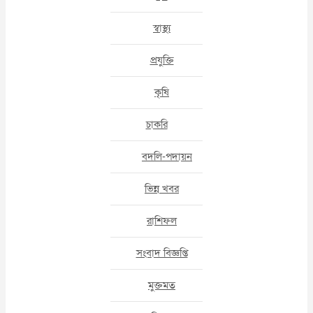
স্বাস্থ্য
প্রযুক্তি
কৃষি
চাকরি
বদলি-পদায়ন
ভিন্ন খবর
রাশিফল
সংবাদ বিজ্ঞপ্তি
মুক্তমত