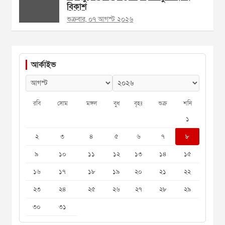
বিকাশ
শুক্রবার, ০৭ আগস্ট ২০২৬
আর্কাইভ
রবি
সোম
মঙ্গল
বুধ
বৃহঃ
শুক্র
শনি
১
২
৩
৪
৫
৬
৭
৮
৯
১০
১১
১২
১৩
১৪
১৫
১৬
১৭
১৮
১৯
২০
২১
২২
২৩
২৪
২৫
২৬
২৭
২৮
২৯
৩০
৩১