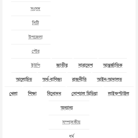
সংসদ
সিটি
উপজেলা
পৌর
ইউপি
জাতীয়
সারাদেশ
আন্তর্জাতিক
আলোচিত
অর্থ-বাণিজ্য
রাজনীতি
আইন-আদালত
খেলা
শিক্ষা
বিনোদন
সোশ্যাল মিডিয়া
লাইফস্টাইল
অন্যান্য
সম্পাদকীয়
ধর্ম