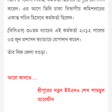
তিনি উপজেলা নির্বাহী কর্মকর্তা হিসেবে শ্রীপুরে যোগদান
করেন। এর আগে তিনি ঢাকা বিভাগীয় কমিশনারের
একান্ত সচিব হিসেবে কর্মকর্তা ছিলেন।
(বিসিএস) ৩০তম ব্যাচের এই কর্মকর্তা ২০১২ সালের
০৩ জুন প্রশাসন ক্যাডারে যোগদান করেন।
তাঁর নিজ জেলা বগুড়া।
আরো জানতে….
শ্রীপুরের নতুন ইউএনও শেখ শামছুল
আরেফীন