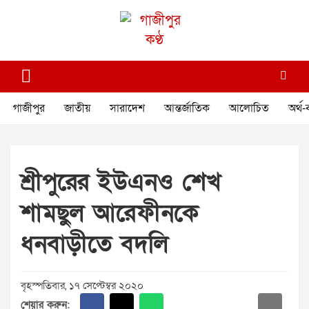
Skip
to
content
গাজীপুর কণ্ঠ
গণমানুষের কণ্ঠ
গাজীপুর
জাতীয়
সারাদেশ
আন্তর্জাতিক
আলোচিত
অর্থ-
শ্রীপুরের ইউএনও শেখ
শামছুল আরেফীনকে
ধনবাড়ীতে বদলি
বৃহস্পতিবার, ১৭ সেপ্টেম্বর ২০২০
শেয়ার করুন: