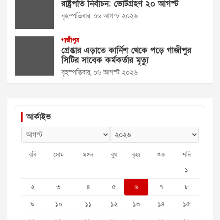
রাষ্ট্রপতি নির্বাচন: ভোটগ্রহণ ২০ আগস্ট
বৃহস্পতিবার, ০৬ আগস্ট ২০২৬
গাজীপুর
গ্রেপ্তার এড়াতে কার্নিশ থেকে পড়ে গাজীপুর
সিটির সাবেক কর্মকর্তার মৃত্যু
বৃহস্পতিবার, ০৬ আগস্ট ২০২৬
আর্কাইভ
রবি
সোম
মঙ্গল
বুধ
বৃহঃ
শুক্র
শনি
১
২
৩
৪
৫
৬
৭
৮
৯
১০
১১
১২
১৩
১৪
১৫