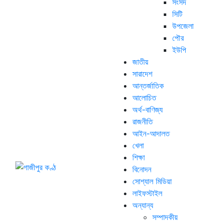
সংসদ
সিটি
উপজেলা
পৌর
ইউপি
জাতীয়
সারাদেশ
আন্তর্জাতিক
আলোচিত
অর্থ-বাণিজ্য
রাজনীতি
আইন-আদালত
খেলা
শিক্ষা
বিনোদন
সোশ্যাল মিডিয়া
লাইফস্টাইল
অন্যান্য
সম্পাদকীয়