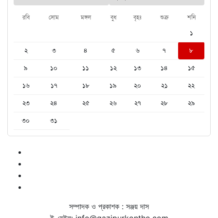
রবি
সোম
মঙ্গল
বুধ
বৃহঃ
শুক্র
শনি
১
২
৩
৪
৫
৬
৭
৮
৯
১০
১১
১২
১৩
১৪
১৫
১৬
১৭
১৮
১৯
২০
২১
২২
২৩
২৪
২৫
২৬
২৭
২৮
২৯
৩০
৩১
সম্পাদক ও প্রকাশক : সঞ্জয় দাস
ই-মেইল: info@gazipurkontho.com