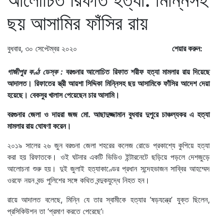
ছয় আসামির ফাঁসির রায়
বুধবার, ৩০ সেপ্টেম্বর ২০২০
শেয়ার করুন:
গাজীপুর কণ্ঠ ডেস্ক :
বরগুনার আলোচিত রিফাত শরীফ হত্যা মামলার রায় দিয়েছে
আদালত। রিফাতের স্ত্রী আয়শা সিদ্দিকা মিন্নিসহ ছয় আসামিকে ফাঁসির আদেশ দেয়া
হয়েছে। বেকসুর খালাস পেয়েছেন চার আসামি।
বরগুনার জেলা ও দায়রা জজ মো. আছাদুজ্জামান বুধবার দুপুরে চাঞ্চল্যকর এ হত্যা
মামলার রায় ঘোষণা করেন।
২০১৯ সালের ২৬ জুন বরগুনা জেলা শহরের কলেজ রোডে প্রকাশ্যে কুপিয়ে হত্যা
করা হয় রিফাতকে। ওই ঘটনার একটি ভিডিও ইন্টারনেটে ছড়িয়ে পড়লে দেশজুড়ে
আলোচনা শুরু হয়। দুই জুলাই হত্যাকাণ্ডের প্রধান সন্দেহভাজন সাব্বির আহম্মেদ
ওরফে নয়ন বন্ড পুলিশের সঙ্গে কথিত বন্দুকযুদ্ধে নিহত হন।
রায়ে আদালত বলেছে, মিন্নি যে তার স্বামীকে হত্যার ‘ষড়যন্ত্রে’ যুক্ত ছিলেন,
প্রসিকিউশন তা ‘প্রমাণ করতে পেরেছে’৷