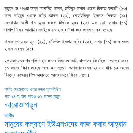
মৃত্যুদণ্ড পাওয়া অন্য আসামিরা হলেন, রাকিবুল হাসান ওরফে রিফাত ফরাজী (২৩),
আল কাইয়ুম ওরফে রাব্বি আঁকন (২১), মোহাইমিনুল ইসলাম সিফাত (১৯),
রেজোয়ান আলী খান হৃদয় ওরফে টিকটক হৃদয় (২২) এবং মো. হাসান (১৯)৷
পাশাপাশি ছয় আসামির সবাইকে ৫০ হাজার টাকা করে জরিমানা করা হয়েছে।
খালাস পেয়েছেন মুসা (২২), রাফিউল ইসলাম রাব্বি (২০), সাগর (১৯) ও কামরুল
হাসান সায়মুন (২১)।
হত্যাকাণ্ডের পর পুলিশ ২৪ জনের বিরুদ্ধে অভিযোগপত্র দিয়েছিল। তাদের মধ্যে
১০ জনের বিচার হয়েছে জজ আদালতে। অপ্রাপ্তবয়স্ক হওয়ায় বাকি ১৪ জনের
বিরুদ্ধে বরগুনার শিশু আদালতে আলাদাভাবে বিচার চলছে।
Post
বার্সার দেম্বেলের ওপর নজর ম্যানইউ’র
গত ২৪ ঘণ্টায় আরও ৩২ জনের মৃত্যু
navigation
আরোও পড়ুন
জাতীয়
মানুষের কল্যাণে ইউএনওদের কাজ করার আহ্বান