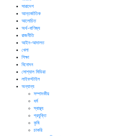
সারাদেশ
আন্তর্জাতিক
আলোচিত
অর্থ-বাণিজ্য
রাজনীতি
আইন-আদালত
খেলা
শিক্ষা
বিনোদন
সোশ্যাল মিডিয়া
লাইফস্টাইল
অন্যান্য
সম্পাদকীয়
ধর্ম
স্বাস্থ্য
প্রযুক্তি
কৃষি
চাকরি