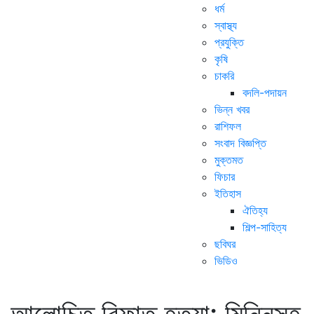
ধর্ম
স্বাস্থ্য
প্রযুক্তি
কৃষি
চাকরি
বদলি-পদায়ন
ভিন্ন খবর
রাশিফল
সংবাদ বিজ্ঞপ্তি
মুক্তমত
ফিচার
ইতিহাস
ঐতিহ্য
শিল্প-সাহিত্য
ছবিঘর
ভিডিও
আলোচিত রিফাত হত্যা: মিন্নিসহ