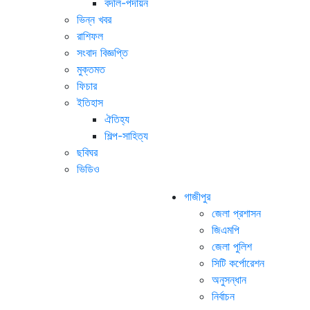
বদলি-পদায়ন
ভিন্ন খবর
রাশিফল
সংবাদ বিজ্ঞপ্তি
মুক্তমত
ফিচার
ইতিহাস
ঐতিহ্য
শিল্প-সাহিত্য
ছবিঘর
ভিডিও
গাজীপুর
জেলা প্রশাসন
জিএমপি
জেলা পুলিশ
সিটি কর্পোরেশন
অনুসন্ধান
নির্বাচন