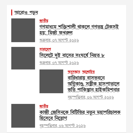
আরোও পড়ুন
জাতীয়
গণমাধ্যম শক্তিশালী থাকলে গণতন্ত্র টেকসই
হয়: মির্জা ফখরুল
শুক্রবার, ০৭ আগস্ট ২০২৬
সারাদেশ
সিলেটে দুই বাসের সংঘর্ষে নিহত ৮
শুক্রবার, ০৭ আগস্ট ২০২৬
অনুসন্ধান
আলোচিত
বারিধারায় বাসভবনে
অগ্নিকাণ্ড, সস্ত্রীক হাসপাতালে
ভর্তি পাকিস্তান হাইকমিশনার
বৃহস্পতিবার, ০৬ আগস্ট ২০২৬
জাতীয়
কাজী জেসিনকে বিটিভির নতুন মহাপরিচালক
হিসেবে নিয়োগ
বৃহস্পতিবার, ০৬ আগস্ট ২০২৬