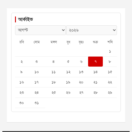
আর্কাইভ
রবি
সোম
মঙ্গল
বুধ
বৃহঃ
শুক্র
শনি
১
২
৩
৪
৫
৬
৭
৮
৯
১০
১১
১২
১৩
১৪
১৫
১৬
১৭
১৮
১৯
২০
২১
২২
২৩
২৪
২৫
২৬
২৭
২৮
২৯
৩০
৩১