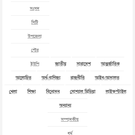
সংসদ
সিটি
উপজেলা
পৌর
ইউপি
জাতীয়
সারাদেশ
আন্তর্জাতিক
আলোচিত
অর্থ-বাণিজ্য
রাজনীতি
আইন-আদালত
খেলা
শিক্ষা
বিনোদন
সোশ্যাল মিডিয়া
লাইফস্টাইল
অন্যান্য
সম্পাদকীয়
ধর্ম