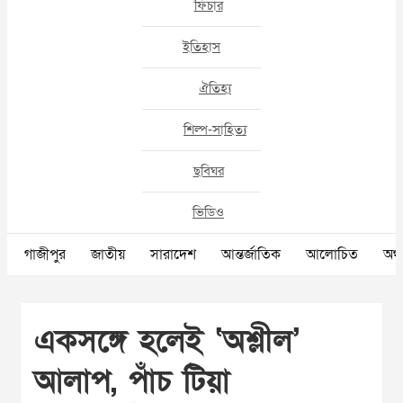
ফিচার
ইতিহাস
ঐতিহ্য
শিল্প-সাহিত্য
ছবিঘর
ভিডিও
গাজীপুর
জাতীয়
সারাদেশ
আন্তর্জাতিক
আলোচিত
অর্থ
একসঙ্গে হলেই ‘অশ্লীল’
আলাপ, পাঁচ টিয়া