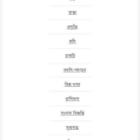
স্বাস্থ্য
প্রযুক্তি
কৃষি
চাকরি
বদলি-পদায়ন
ভিন্ন খবর
রাশিফল
সংবাদ বিজ্ঞপ্তি
মুক্তমত