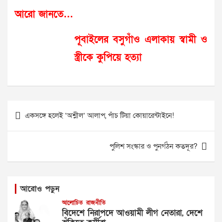
আরো জানতে…
পূবাইলের বসুগাঁও এলাকায় স্বামী ও
স্ত্রীকে কুপিয়ে হত্যা
Post
একসঙ্গে হলেই ‘অশ্লীল’ আলাপ, পাঁচ টিয়া কোয়ারেন্টাইনে!
navigation
পুলিশ সংস্কার ও পুনর্গঠন কতদূর?
আরোও পড়ুন
আলোচিত
রাজনীতি
বিদেশে নিরাপদে আওয়ামী লীগ নেতারা, দেশে