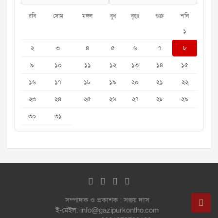
রবি
সোম
মঙ্গল
বুধ
বৃহঃ
শুক্র
শনি
১
২
৩
৪
৫
৬
৭
৮
৯
১০
১১
১২
১৩
১৪
১৫
১৬
১৭
১৮
১৯
২০
২১
২২
২৩
২৪
২৫
২৬
২৭
২৮
২৯
৩০
৩১
সম্পাদক ও প্রকাশক : সঞ্জয় দাস
ই-মেইল: info@gazipurkontho.com