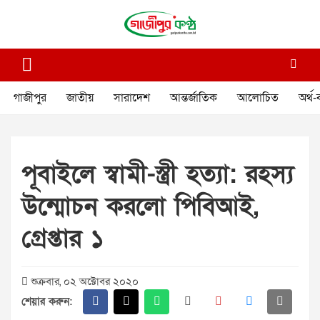
Skip
to
content
গাজীপুর কণ্ঠ
গণমানুষের কণ্ঠ
গাজীপুর
জাতীয়
সারাদেশ
আন্তর্জাতিক
আলোচিত
অর্থ-
পূবাইলে স্বামী-স্ত্রী হত্যা: রহস্য
উন্মোচন করলো পিবিআই,
গ্রেপ্তার ১
শুক্রবার, ০২ অক্টোবর ২০২০
শেয়ার করুন: