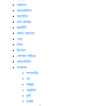
সারাদেশ
আন্তর্জাতিক
আলোচিত
অর্থ-বাণিজ্য
রাজনীতি
আইন-আদালত
খেলা
শিক্ষা
বিনোদন
সোশ্যাল মিডিয়া
লাইফস্টাইল
অন্যান্য
সম্পাদকীয়
ধর্ম
স্বাস্থ্য
প্রযুক্তি
কৃষি
চাকরি