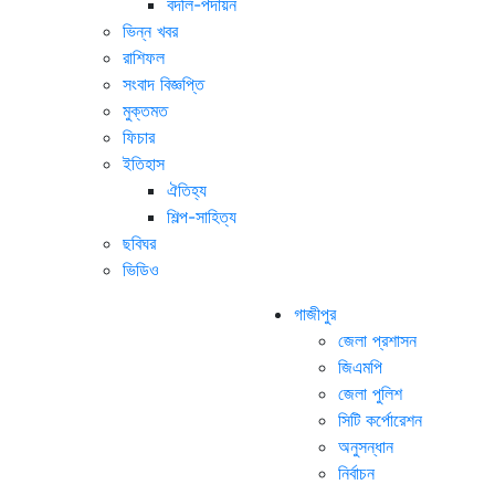
বদলি-পদায়ন
ভিন্ন খবর
রাশিফল
সংবাদ বিজ্ঞপ্তি
মুক্তমত
ফিচার
ইতিহাস
ঐতিহ্য
শিল্প-সাহিত্য
ছবিঘর
ভিডিও
গাজীপুর
জেলা প্রশাসন
জিএমপি
জেলা পুলিশ
সিটি কর্পোরেশন
অনুসন্ধান
নির্বাচন