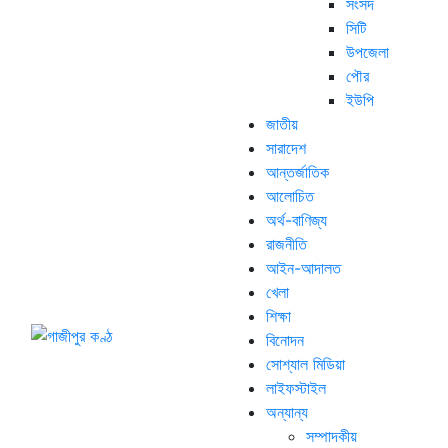
সংসদ
সিটি
উপজেলা
পৌর
ইউপি
জাতীয়
সারাদেশ
আন্তর্জাতিক
আলোচিত
অর্থ-বাণিজ্য
রাজনীতি
আইন-আদালত
খেলা
শিক্ষা
বিনোদন
সোশ্যাল মিডিয়া
লাইফস্টাইল
অন্যান্য
সম্পাদকীয়