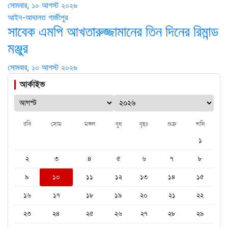
সোমবার, ১০ আগস্ট ২০২৬
আইন-আদালত
গাজীপুর
সাবেক এমপি আখতারুজ্জামানের তিন দিনের রিমান্ড
মঞ্জুর
সোমবার, ১০ আগস্ট ২০২৬
আর্কাইভ
রবি
সোম
মঙ্গল
বুধ
বৃহঃ
শুক্র
শনি
১
২
৩
৪
৫
৬
৭
৮
৯
১০
১১
১২
১৩
১৪
১৫
১৬
১৭
১৮
১৯
২০
২১
২২
২৩
২৪
২৫
২৬
২৭
২৮
২৯