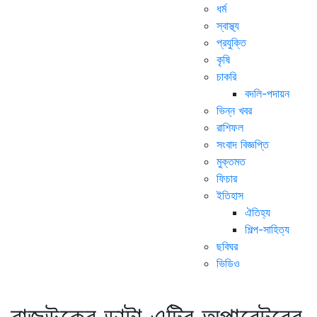
ধর্ম
স্বাস্থ্য
প্রযুক্তি
কৃষি
চাকরি
বদলি-পদায়ন
ভিন্ন খবর
রাশিফল
সংবাদ বিজ্ঞপ্তি
মুক্তমত
ফিচার
ইতিহাস
ঐতিহ্য
শিল্প-সাহিত্য
ছবিঘর
ভিডিও
রাজউকের ডাটা এন্ট্রি অপারেটরের