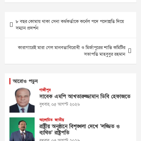
Post
৮ বছর কোমায় থাকা সেনা কর্মকর্তাকে কর্নেল পদে পদোন্নতি দিয়ে
navigation
সম্মান প্রদর্শন
কারাগারেই মারা গেল মানবতাবিরোধী ও মির্জাপুরের শান্তি কমিটির
সভাপতি মাহবুবুর রহমান
আরোও পড়ুন
গাজীপুর
সাবেক এমপি আখতারুজ্জামান ডিবি হেফাজতে
বুধবার, ০৫ আগস্ট ২০২৬
আলোচিত
জাতীয়
রাষ্ট্রীয় অনুষ্ঠানে বিশৃঙ্খলা দেখে ‘লজ্জিত ও
ব্যথিত’ রাষ্ট্রপতি
বুধবার, ০৫ আগস্ট ২০২৬