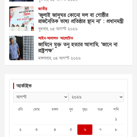
জাতীয়
‘জুলাই জাদুঘর কোনো দল বা গোষ্ঠীর
রাজনৈতিক ভাষ্য প্রতিষ্ঠার স্থান না’ : প্রধানমন্ত্রী
বুধবার, ০৫ আগস্ট ২০২৬
আইন-আদালত
আলোচিত
জামিনে মুক্ত তনু হত্যার আসামি, ‘জানে না
রাষ্ট্রপক্ষ’
মঙ্গলবার, ০৪ আগস্ট ২০২৬
আর্কাইভ
রবি
সোম
মঙ্গল
বুধ
বৃহঃ
শুক্র
শনি
১
২
৩
৪
৫
৬
৭
৮