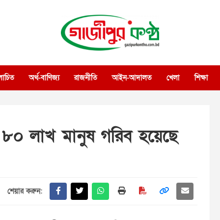
গাজীপুর কণ্ঠ
গণমানুষের কণ্ঠ
োচিত
অর্থ-বাণিজ্য
রাজনীতি
আইন-আদালত
খেলা
শিক্ষা
৮০ লাখ মানুষ গরিব হয়েছে
শেয়ার করুন: