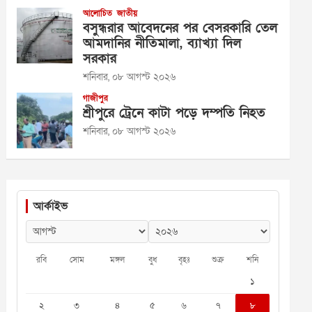
আলোচিত
জাতীয়
বসুন্ধরার আবেদনের পর বেসরকারি তেল
আমদানির নীতিমালা, ব্যাখ্যা দিল
সরকার
শনিবার, ০৮ আগস্ট ২০২৬
গাজীপুর
শ্রীপুরে ট্রেনে কাটা পড়ে দম্পতি নিহত
শনিবার, ০৮ আগস্ট ২০২৬
আর্কাইভ
রবি
সোম
মঙ্গল
বুধ
বৃহঃ
শুক্র
শনি
১
২
৩
৪
৫
৬
৭
৮