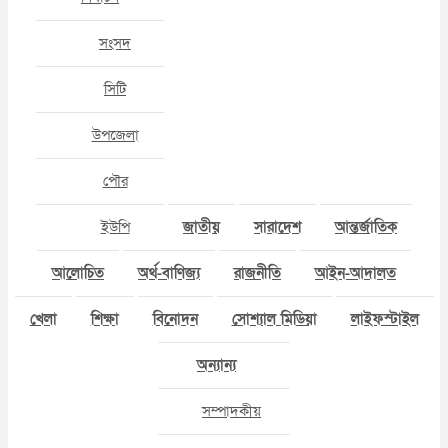
সংসদ
সিটি
উপজেলা
পৌর
ইউপি
জাতীয়
সারাদেশ
আন্তর্জাতিক
আলোচিত
অর্থ-বাণিজ্য
রাজনীতি
আইন-আদালত
খেলা
শিক্ষা
বিনোদন
সোশ্যাল মিডিয়া
লাইফস্টাইল
অন্যান্য
সম্পাদকীয়