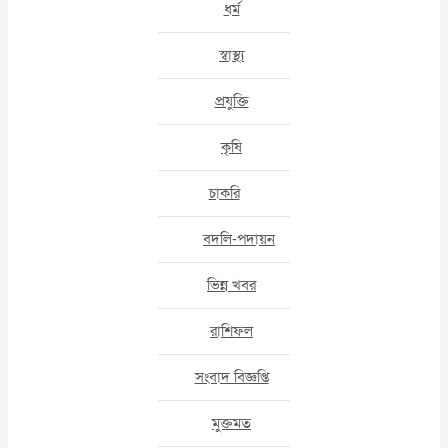
ধর্ম
স্বাস্থ্য
প্রযুক্তি
কৃষি
চাকরি
বদলি-পদায়ন
ভিন্ন খবর
রাশিফল
সংবাদ বিজ্ঞপ্তি
মুক্তমত