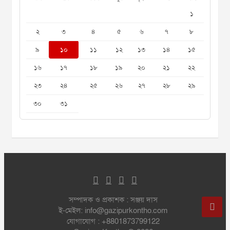
১
২
৩
৪
৫
৬
৭
৮
৯
১০
১১
১২
১৩
১৪
১৫
১৬
১৭
১৮
১৯
২০
২১
২২
২৩
২৪
২৫
২৬
২৭
২৮
২৯
৩০
৩১
সম্পাদক ও প্রকাশক : সঞ্জয় দাস
ই-মেইল: info@gazipurkontho.com
যোগাযোগ : +8801873799122