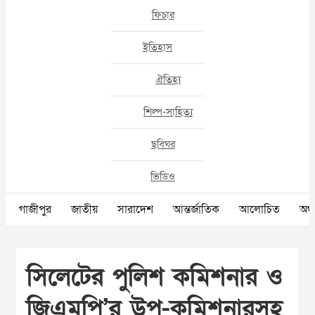
ফিচার
ইতিহাস
ঐতিহ্য
শিল্প-সাহিত্য
ছবিঘর
ভিডিও
গাজীপুর
জাতীয়
সারাদেশ
আন্তর্জাতিক
আলোচিত
অর্থ
সিলেটের পুলিশ কমিশনার ও
জিএমপি’র উপ-কমিশনারসহ