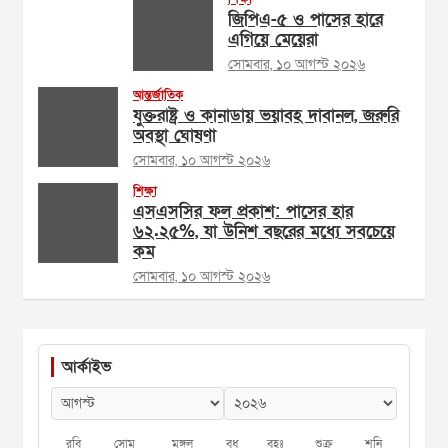
জিপিএ-৫ ও পাসের হারে
এগিয়ে মেয়েরা
সোমবার, ১০ আগস্ট ২০২৬
আন্তর্জাতিক
যুক্তরাষ্ট্র ও কানাডায় ভয়াবহ দাবানল, জরুরি
অবস্থা ঘোষণা
সোমবার, ১০ আগস্ট ২০২৬
শিক্ষা
এসএসসির ফল প্রকাশ: পাসের হার
৬২.২৫%, যা উনিশ বছরের মধ্যে সবচেয়ে
কম
সোমবার, ১০ আগস্ট ২০২৬
আর্কাইভ
রবি
সোম
মঙ্গল
বুধ
বৃহঃ
শুক্র
শনি