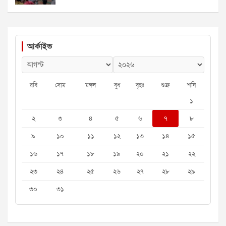
আর্কাইভ
রবি
সোম
মঙ্গল
বুধ
বৃহঃ
শুক্র
শনি
১
২
৩
৪
৫
৬
৭
৮
৯
১০
১১
১২
১৩
১৪
১৫
১৬
১৭
১৮
১৯
২০
২১
২২
২৩
২৪
২৫
২৬
২৭
২৮
২৯
৩০
৩১