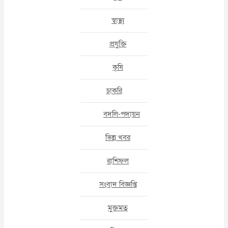
স্বাস্থ্য
প্রযুক্তি
কৃষি
চাকরি
বদলি-পদায়ন
ভিন্ন খবর
রাশিফল
সংবাদ বিজ্ঞপ্তি
মুক্তমত