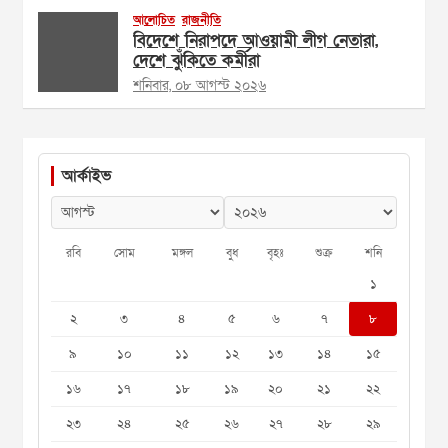
আলোচিত
রাজনীতি
বিদেশে নিরাপদে আওয়ামী লীগ নেতারা,
দেশে ঝুঁকিতে কর্মীরা
শনিবার, ০৮ আগস্ট ২০২৬
আর্কাইভ
রবি
সোম
মঙ্গল
বুধ
বৃহঃ
শুক্র
শনি
১
২
৩
৪
৫
৬
৭
৮
৯
১০
১১
১২
১৩
১৪
১৫
১৬
১৭
১৮
১৯
২০
২১
২২
২৩
২৪
২৫
২৬
২৭
২৮
২৯