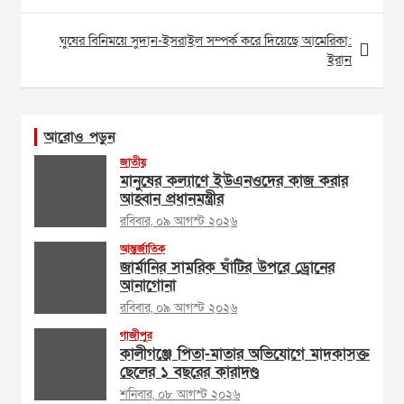
ঘুষের বিনিময়ে সুদান-ইসরাইল সম্পর্ক করে দিয়েছে আমেরিকা:
ইরান
আরোও পড়ুন
জাতীয়
মানুষের কল্যাণে ইউএনওদের কাজ করার
আহ্বান প্রধানমন্ত্রীর
রবিবার, ০৯ আগস্ট ২০২৬
আন্তর্জাতিক
জার্মানির সামরিক ঘাঁটির উপরে ড্রোনের
আনাগোনা
রবিবার, ০৯ আগস্ট ২০২৬
গাজীপুর
কালীগঞ্জে পিতা-মাতার অভিযোগে মাদকাসক্ত
ছেলের ১ বছরের কারাদণ্ড
শনিবার, ০৮ আগস্ট ২০২৬