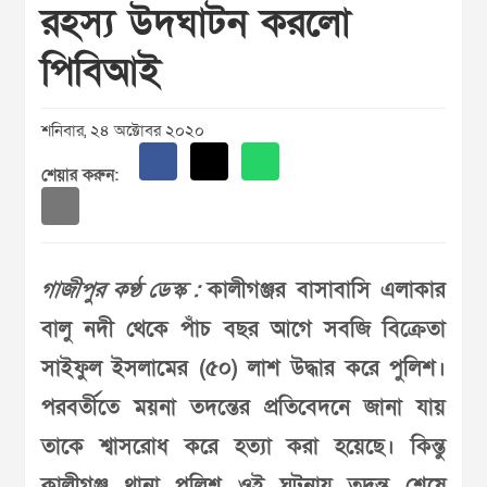
রহস্য উদঘাটন করলো
পিবিআই
শনিবার, ২৪ অক্টোবর ২০২০
শেয়ার করুন:
গাজীপুর কণ্ঠ ডেস্ক :
কালীগঞ্জর বাসাবাসি এলাকার
বালু নদী থেকে পাঁচ বছর আগে সবজি বিক্রেতা
সাইফুল ইসলামের (৫০) লাশ উদ্ধার করে পুলিশ।
পরবর্তীতে ময়না তদন্তের প্রতিবেদনে জানা যায়
তাকে শ্বাসরোধ করে হত্যা করা হয়েছে। কিন্তু
কালীগঞ্জ থানা পুলিশ ওই ঘটনায় তদন্ত শেষে