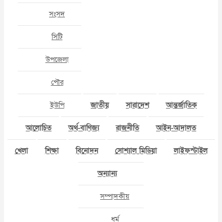
সংসদ
সিটি
উপজেলা
পৌর
ইউপি
জাতীয়
সারাদেশ
আন্তর্জাতিক
আলোচিত
অর্থ-বাণিজ্য
রাজনীতি
আইন-আদালত
খেলা
শিক্ষা
বিনোদন
সোশ্যাল মিডিয়া
লাইফস্টাইল
অন্যান্য
সম্পাদকীয়
ধর্ম