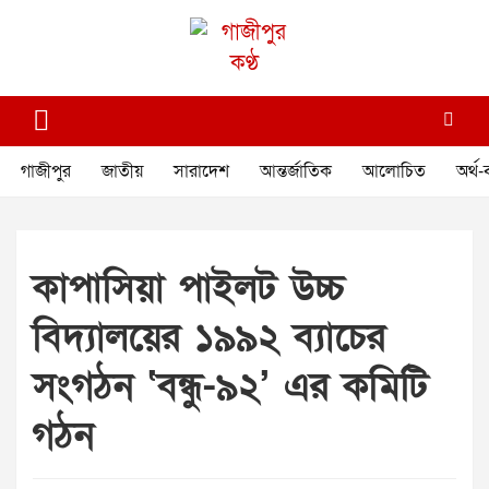
Skip
to
content
গাজীপুর কণ্ঠ
গণমানুষের কণ্ঠ
গাজীপুর
জাতীয়
সারাদেশ
আন্তর্জাতিক
আলোচিত
অর্থ-
কাপাসিয়া পাইলট উচ্চ
বিদ্যালয়ের ১৯৯২ ব্যাচের
সংগঠন ‘বন্ধু-৯২’ এর কমিটি
গঠন