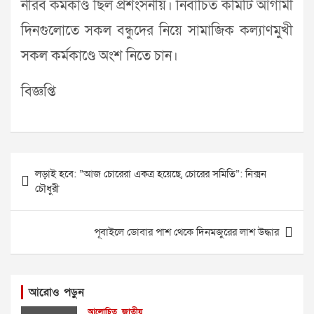
নীরব কর্মকাণ্ড ছিল প্রশংসনীয়। নির্বাচিত কমিটি আগামী
দিনগুলোতে সকল বন্ধুদের নিয়ে সামাজিক কল্যাণমুখী
সকল কর্মকাণ্ডে অংশ নিতে চান।
বিজ্ঞপ্তি
Post
লড়াই হবে: ”আজ চোরেরা একত্র হয়েছে, চোরের সমিতি”: নিক্সন
navigation
চৌধুরী
পূবাইলে ডোবার পাশ থেকে দিনমজুরের লাশ উদ্ধার
আরোও পড়ুন
আলোচিত
জাতীয়