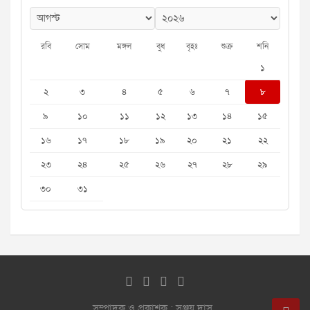
রবি
সোম
মঙ্গল
বুধ
বৃহঃ
শুক্র
শনি
১
২
৩
৪
৫
৬
৭
৮
৯
১০
১১
১২
১৩
১৪
১৫
১৬
১৭
১৮
১৯
২০
২১
২২
২৩
২৪
২৫
২৬
২৭
২৮
২৯
৩০
৩১
সম্পাদক ও প্রকাশক : সঞ্জয় দাস