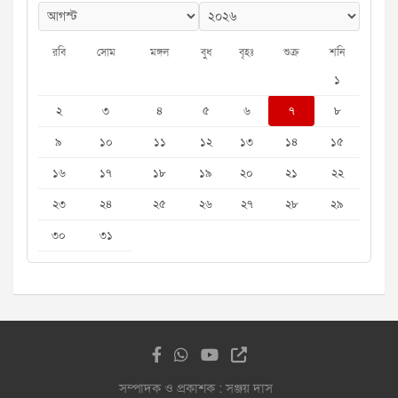
রবি
সোম
মঙ্গল
বুধ
বৃহঃ
শুক্র
শনি
১
২
৩
৪
৫
৬
৭
৮
৯
১০
১১
১২
১৩
১৪
১৫
১৬
১৭
১৮
১৯
২০
২১
২২
২৩
২৪
২৫
২৬
২৭
২৮
২৯
৩০
৩১
সম্পাদক ও প্রকাশক : সঞ্জয় দাস