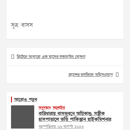
সূত্র: বাসস
Post
ব্রিটেনে আবারো এক মাসের লকডাউন ঘোষণা
navigation
ফ্রান্সের মসজিদে অগ্নিসংযোগ
আরোও পড়ুন
অনুসন্ধান
আলোচিত
বারিধারায় বাসভবনে অগ্নিকাণ্ড, সস্ত্রীক
হাসপাতালে ভর্তি পাকিস্তান হাইকমিশনার
বৃহস্পতিবার, ০৬ আগস্ট ২০২৬