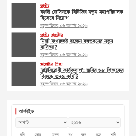
জাতীয়
কাজী জেসিনকে বিটিভির নতুন মহাপরিচালক
হিসেবে নিয়োগ
বৃহস্পতিবার, ০৬ আগস্ট ২০২৬
জাতীয়
রাজনীতি
মির্জা ফখরুলই হচ্ছেন বঙ্গভবনের নতুন
বাসিন্দা?
বৃহস্পতিবার, ০৬ আগস্ট ২০২৬
আলোচিত
শিক্ষা
‘রাষ্ট্রবিরোধী কার্যকলাপ’: জবির ৬৮ শিক্ষকের
বিরুদ্ধে তদন্ত কমিটি
বৃহস্পতিবার, ০৬ আগস্ট ২০২৬
আর্কাইভ
রবি
সোম
মঙ্গল
বুধ
বৃহঃ
শুক্র
শনি