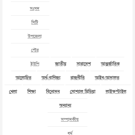
সংসদ
সিটি
উপজেলা
পৌর
ইউপি
জাতীয়
সারাদেশ
আন্তর্জাতিক
আলোচিত
অর্থ-বাণিজ্য
রাজনীতি
আইন-আদালত
খেলা
শিক্ষা
বিনোদন
সোশ্যাল মিডিয়া
লাইফস্টাইল
অন্যান্য
সম্পাদকীয়
ধর্ম