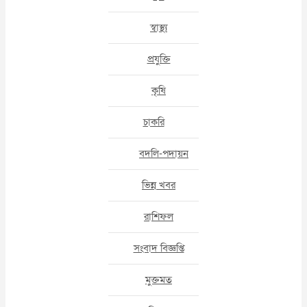
স্বাস্থ্য
প্রযুক্তি
কৃষি
চাকরি
বদলি-পদায়ন
ভিন্ন খবর
রাশিফল
সংবাদ বিজ্ঞপ্তি
মুক্তমত