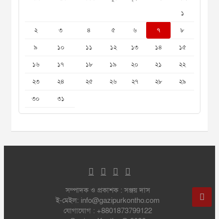
১
২
৩
৪
৫
৬
৭
৮
৯
১০
১১
১২
১৩
১৪
১৫
১৬
১৭
১৮
১৯
২০
২১
২২
২৩
২৪
২৫
২৬
২৭
২৮
২৯
৩০
৩১
সম্পাদক ও প্রকাশক : সঞ্জয় দাস
ই-মেইল: info@gazipurkontho.com
যোগাযোগ : +8801873799122