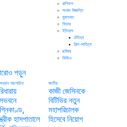
রাশিফল
সংবাদ বিজ্ঞপ্তি
মুক্তমত
ফিচার
ইতিহাস
ঐতিহ্য
শিল্প-সাহিত্য
ছবিঘর
ভিডিও
রোও পড়ুন
সন্ধান
আলোচিত
জাতীয়
রিধারায়
কাজী জেসিনকে
াসভবনে
বিটিভির নতুন
গ্নিকাণ্ড,
মহাপরিচালক
্ত্রীক হাসপাতালে
হিসেবে নিয়োগ