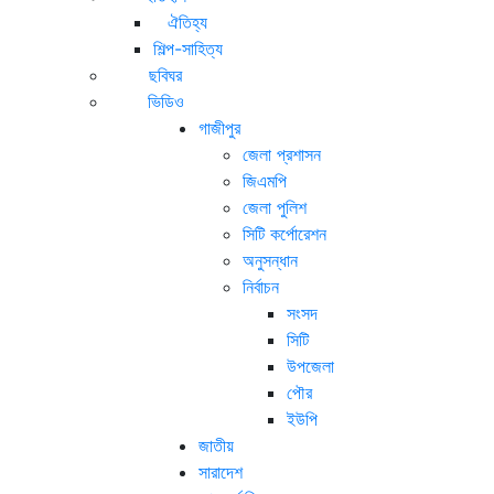
ঐতিহ্য
শিল্প-সাহিত্য
ছবিঘর
ভিডিও
গাজীপুর
জেলা প্রশাসন
জিএমপি
জেলা পুলিশ
সিটি কর্পোরেশন
অনুসন্ধান
নির্বাচন
সংসদ
সিটি
উপজেলা
পৌর
ইউপি
জাতীয়
সারাদেশ