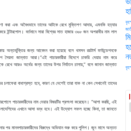
ভর
হ
বৃহ
প্রতারণা করা এবং অবৈধভাবে তাদের আটকে রেখে মুক্তিপণ আদায়, এমনকি হত্যার
জা
 ইন্টারপোল। বর্তমানে সারা বিশ্বের সাত হাজার ৩৬৮ জন অপরাধীর নাম লাল
মি
হচ
লিকায় অন্তর্ভুক্তির জন্য আবেদন করা হয়েছে বলে থমসন রয়টার্স ফাউন্ডেশনকে
নত
 পুলিশ সৈয়দা জান্নাত আরা।‘‘এই পাচারকারীরা বিদেশে চাকরি দেয়ার নাম করে
 রেখে আরও অর্থের জন্য তাদের উপর নির্যাতন চালায়,’’ বলে জানান জান্নাত
বৃহ
াদের চলাফেরা বাধাগ্রস্ত হবে, কারণ যে দেশেই তারা যাক না কেন সেখানেই তাদের
্টারপোলে পাচারকারীদের নাম দেয়ার বিষয়টির প্রশংসা করেছেন। ‘‘আশা করছি, এই
াংলাদেশিদের এখানে আসা বন্ধ হবে। এই উদ্যোগ সফল হচ্ছে কিনা, তা জানতে
র পর মানবপাচারকারীদের বিরুদ্ধে অভিযান শুরু করে পুলিশ। জুন মাসে অন্তত