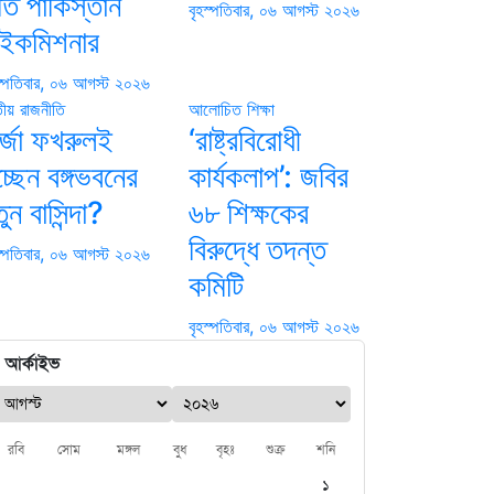
্তি পাকিস্তান
বৃহস্পতিবার, ০৬ আগস্ট ২০২৬
াইকমিশনার
স্পতিবার, ০৬ আগস্ট ২০২৬
তীয়
রাজনীতি
আলোচিত
শিক্ষা
র্জা ফখরুলই
‘রাষ্ট্রবিরোধী
্ছেন বঙ্গভবনের
কার্যকলাপ’: জবির
ুন বাসিন্দা?
৬৮ শিক্ষকের
বিরুদ্ধে তদন্ত
স্পতিবার, ০৬ আগস্ট ২০২৬
কমিটি
বৃহস্পতিবার, ০৬ আগস্ট ২০২৬
আর্কাইভ
রবি
সোম
মঙ্গল
বুধ
বৃহঃ
শুক্র
শনি
১