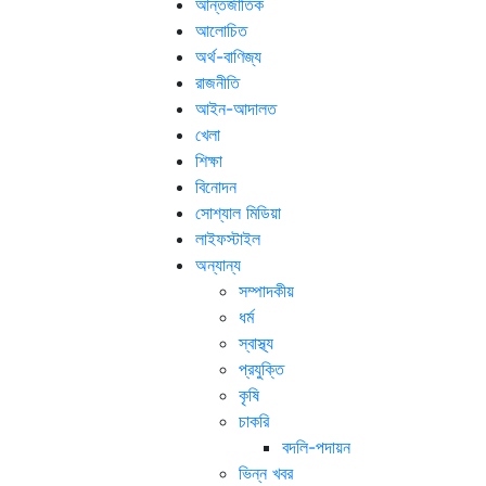
আন্তর্জাতিক
আলোচিত
অর্থ-বাণিজ্য
রাজনীতি
আইন-আদালত
খেলা
শিক্ষা
বিনোদন
সোশ্যাল মিডিয়া
লাইফস্টাইল
অন্যান্য
সম্পাদকীয়
ধর্ম
স্বাস্থ্য
প্রযুক্তি
কৃষি
চাকরি
বদলি-পদায়ন
ভিন্ন খবর