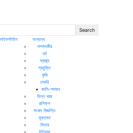
Search
লাইফস্টাইল
অন্যান্য
সম্পাদকীয়
ধর্ম
স্বাস্থ্য
প্রযুক্তি
কৃষি
চাকরি
বদলি-পদায়ন
ভিন্ন খবর
রাশিফল
সংবাদ বিজ্ঞপ্তি
মুক্তমত
ফিচার
ইতিহাস