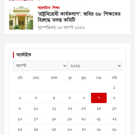
আলোচিত
শিক্ষা
‘রাষ্ট্রবিরোধী কার্যকলাপ’: জবির ৬৮ শিক্ষকের
বিরুদ্ধে তদন্ত কমিটি
বৃহস্পতিবার, ০৬ আগস্ট ২০২৬
আর্কাইভ
রবি
সোম
মঙ্গল
বুধ
বৃহঃ
শুক্র
শনি
১
২
৩
৪
৫
৬
৭
৮
৯
১০
১১
১২
১৩
১৪
১৫
১৬
১৭
১৮
১৯
২০
২১
২২
২৩
২৪
২৫
২৬
২৭
২৮
২৯