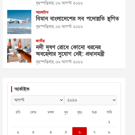
বৃহস্পতিবার, ০৬ আগস্ট ২০২৬
আলোচিত
বিমান বাংলাদেশের সব পদোন্নতি স্থগিত
বৃহস্পতিবার, ০৬ আগস্ট ২০২৬
জাতীয়
নদী দূষণ রোধে কোনো ধরনের
অবহেলার সুযোগ নেই: প্রধানমন্ত্রী
বৃহস্পতিবার, ০৬ আগস্ট ২০২৬
আর্কাইভ
রবি
সোম
মঙ্গল
বুধ
বৃহঃ
শুক্র
শনি
১
২
৩
৪
৫
৬
৭
৮