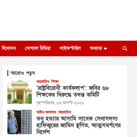
বিনোদন
সোশ্যাল মিডিয়া
লাইফস্টাইল
অন্যান্য
আরোও পড়ুন
আলোচিত
শিক্ষা
‘রাষ্ট্রবিরোধী কার্যকলাপ’: জবির ৬৮
শিক্ষকের বিরুদ্ধে তদন্ত কমিটি
বৃহস্পতিবার, ০৬ আগস্ট ২০২৬
আইন-আদালত
আলোচিত
তনু হত্যার আসামি সাবেক সেনাসদস্য
হাফিজুরের জামিন স্থগিত, আত্মসমর্পণের
নির্দেশ