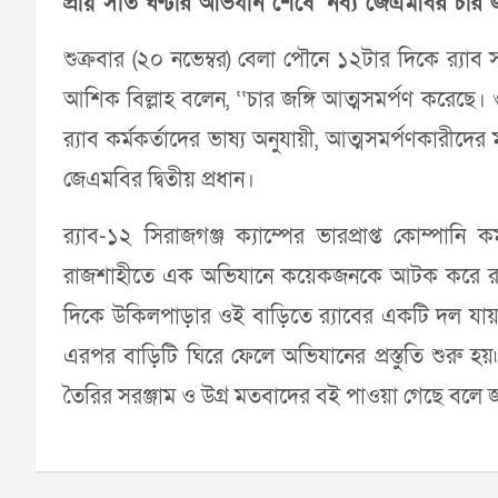
প্রায় সাত ঘণ্টার অভিযান শেষে ‘নব্য জেএমবির চার জ
শুক্রবার (২০ নভেম্বর) বেলা পৌনে ১২টার দিকে র‌্যাব 
আশিক বিল্লাহ বলেন, ‘‘চার জঙ্গি আত্মসমর্পণ করেছে
র‌্যাব কর্মকর্তাদের ভাষ্য অনুযায়ী, আত্মসমর্পণকারীদ
জেএমবির দ্বিতীয় প্রধান।
র‌্যাব-১২ সিরাজগঞ্জ ক্যাম্পের ভারপ্রাপ্ত কোম্পানি 
রাজশাহীতে এক অভিযানে কয়েকজনকে আটক করে র‌্যাব
দিকে উকিলপাড়ার ওই বাড়িতে র‌্যাবের একটি দল যায়।
এরপর বাড়িটি ঘিরে ফেলে অভিযানের প্রস্তুতি শুরু হয়৷
তৈরির সরঞ্জাম ও উগ্র মতবাদের বই পাওয়া গেছে বলে 