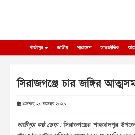
Skip
to
content
গাজীপুর
জাতীয়
সারাদেশ
আন্তর্জাতিক
আল
সিরাজগঞ্জে চার জঙ্গির আত্মসম
শুক্রবার, ২০ নভেম্বর ২০২০
গাজীপুর কণ্ঠ ডেস্ক :
সিরাজগঞ্জের শাহজাদপুর উপজেল