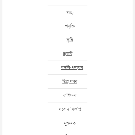
স্বাস্থ্য
প্রযুক্তি
কৃষি
চাকরি
বদলি-পদায়ন
ভিন্ন খবর
রাশিফল
সংবাদ বিজ্ঞপ্তি
মুক্তমত