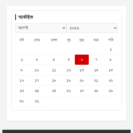
আর্কাইভ
রবি
সোম
মঙ্গল
বুধ
বৃহঃ
শুক্র
শনি
১
২
৩
৪
৫
৬
৭
৮
৯
১০
১১
১২
১৩
১৪
১৫
১৬
১৭
১৮
১৯
২০
২১
২২
২৩
২৪
২৫
২৬
২৭
২৮
২৯
৩০
৩১