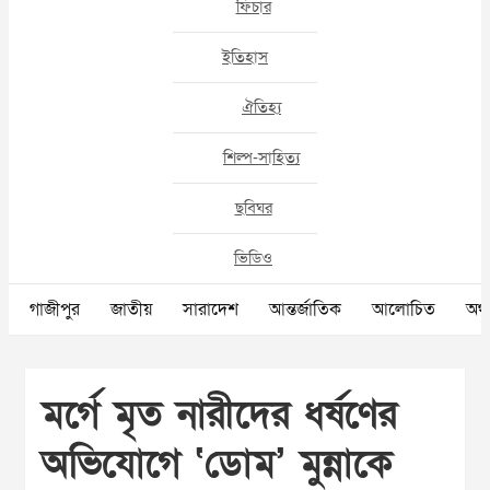
ফিচার
ইতিহাস
ঐতিহ্য
শিল্প-সাহিত্য
ছবিঘর
ভিডিও
গাজীপুর
জাতীয়
সারাদেশ
আন্তর্জাতিক
আলোচিত
অর্থ
মর্গে মৃত নারীদের ধর্ষণের
অভিযোগে ‘ডোম’ মুন্নাকে