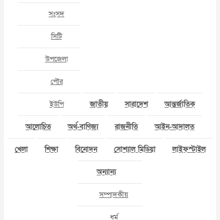
সংসদ
সিটি
উপজেলা
পৌর
ইউপি
জাতীয়
সারাদেশ
আন্তর্জাতিক
আলোচিত
অর্থ-বাণিজ্য
রাজনীতি
আইন-আদালত
খেলা
শিক্ষা
বিনোদন
সোশ্যাল মিডিয়া
লাইফস্টাইল
অন্যান্য
সম্পাদকীয়
ধর্ম