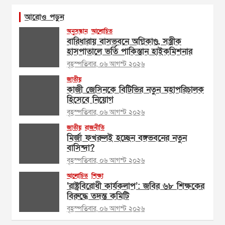
আরোও পড়ুন
অনুসন্ধান
আলোচিত
বারিধারায় বাসভবনে অগ্নিকাণ্ড, সস্ত্রীক
হাসপাতালে ভর্তি পাকিস্তান হাইকমিশনার
বৃহস্পতিবার, ০৬ আগস্ট ২০২৬
জাতীয়
কাজী জেসিনকে বিটিভির নতুন মহাপরিচালক
হিসেবে নিয়োগ
বৃহস্পতিবার, ০৬ আগস্ট ২০২৬
জাতীয়
রাজনীতি
মির্জা ফখরুলই হচ্ছেন বঙ্গভবনের নতুন
বাসিন্দা?
বৃহস্পতিবার, ০৬ আগস্ট ২০২৬
আলোচিত
শিক্ষা
‘রাষ্ট্রবিরোধী কার্যকলাপ’: জবির ৬৮ শিক্ষকের
বিরুদ্ধে তদন্ত কমিটি
বৃহস্পতিবার, ০৬ আগস্ট ২০২৬