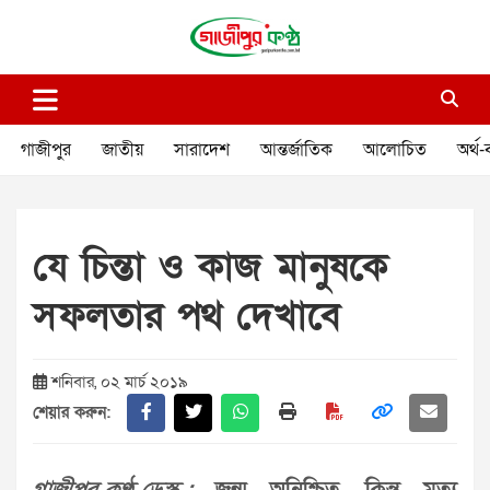
Skip
to
content
গাজীপুর কণ্ঠ
গণমানুষের কণ্ঠ
গাজীপুর
জাতীয়
সারাদেশ
আন্তর্জাতিক
আলোচিত
অর্থ-
যে চিন্তা ও কাজ মানুষকে
সফলতার পথ দেখাবে
শনিবার, ০২ মার্চ ২০১৯
শেয়ার করুন: