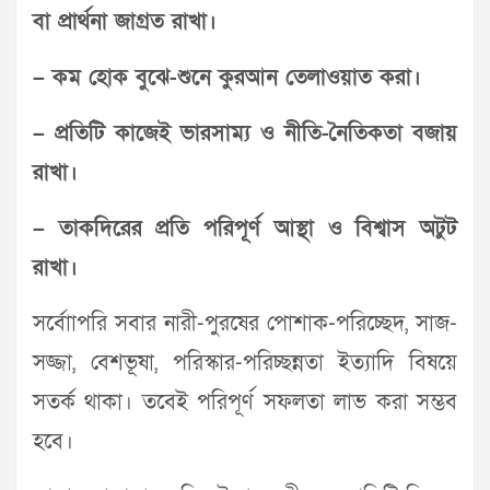
বা প্রার্থনা জাগ্রত রাখা।
– কম হোক বুঝে-শুনে কুরআন তেলাওয়াত করা।
– প্রতিটি কাজেই ভারসাম্য ও নীতি-নৈতিকতা বজায়
রাখা।
– তাকদিরের প্রতি পরিপূর্ণ আস্থা ও বিশ্বাস অটুট
রাখা।
সর্বোাপরি সবার নারী-পুরষের পোশাক-পরিচ্ছেদ, সাজ-
সজ্জা, বেশভূষা, পরিস্কার-পরিচ্ছন্নতা ইত্যাদি বিষয়ে
সতর্ক থাকা। তবেই পরিপূর্ণ সফলতা লাভ করা সম্ভব
হবে।