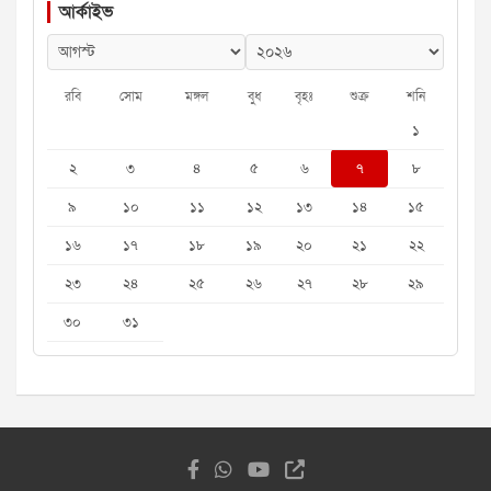
আর্কাইভ
রবি
সোম
মঙ্গল
বুধ
বৃহঃ
শুক্র
শনি
১
২
৩
৪
৫
৬
৭
৮
৯
১০
১১
১২
১৩
১৪
১৫
১৬
১৭
১৮
১৯
২০
২১
২২
২৩
২৪
২৫
২৬
২৭
২৮
২৯
৩০
৩১