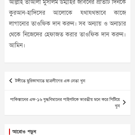
আল্লাহ তাআলা মুসলিম উম্মাহর জীবনের প্রতিটি দিনকে
কুরআন-হাদিসের আলোকে যথাযথভাবে কাজে
লাগানোর তাওফিক দান করুন। সব অন্যায় ও অনাচার
থেকে নিজেদের হেফাজত করার তাওফিক দান করুন।
আমিন।
Post
টঙ্গীতে ছুরিকাঘাতে ছাত্রলীগের এক নেতা খুন
navigation
পাকিস্তানের এফ-১৬ যুদ্ধবিমানের পাইলটকে ভারতীয় মনে করে পিটিয়ে
খুন
আরোও পড়ুন