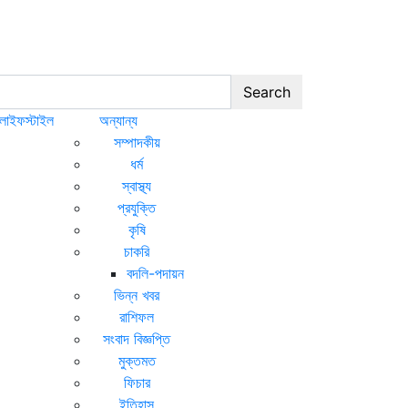
Search
লাইফস্টাইল
অন্যান্য
সম্পাদকীয়
ধর্ম
স্বাস্থ্য
প্রযুক্তি
কৃষি
চাকরি
বদলি-পদায়ন
ভিন্ন খবর
রাশিফল
সংবাদ বিজ্ঞপ্তি
মুক্তমত
ফিচার
ইতিহাস