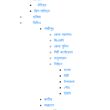
ঐতিহ্য
শিল্প-সাহিত্য
ছবিঘর
ভিডিও
গাজীপুর
জেলা প্রশাসন
জিএমপি
জেলা পুলিশ
সিটি কর্পোরেশন
অনুসন্ধান
নির্বাচন
সংসদ
সিটি
উপজেলা
পৌর
ইউপি
জাতীয়
সারাদেশ