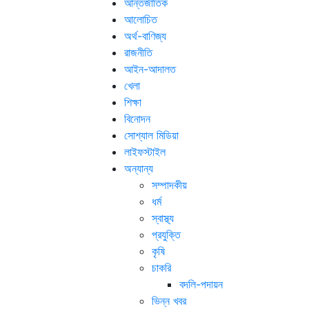
আন্তর্জাতিক
আলোচিত
অর্থ-বাণিজ্য
রাজনীতি
আইন-আদালত
খেলা
শিক্ষা
বিনোদন
সোশ্যাল মিডিয়া
লাইফস্টাইল
অন্যান্য
সম্পাদকীয়
ধর্ম
স্বাস্থ্য
প্রযুক্তি
কৃষি
চাকরি
বদলি-পদায়ন
ভিন্ন খবর