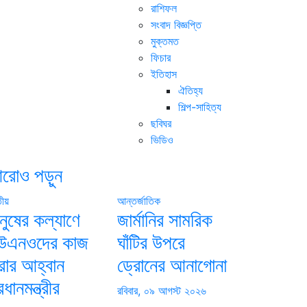
রাশিফল
সংবাদ বিজ্ঞপ্তি
মুক্তমত
ফিচার
ইতিহাস
ঐতিহ্য
শিল্প-সাহিত্য
ছবিঘর
ভিডিও
রোও পড়ুন
তীয়
আন্তর্জাতিক
নুষের কল্যাণে
জার্মানির সামরিক
উএনওদের কাজ
ঘাঁটির উপরে
রার আহ্বান
ড্রোনের আনাগোনা
রধানমন্ত্রীর
রবিবার, ০৯ আগস্ট ২০২৬