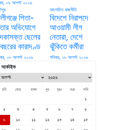
বার, ০৯ আগস্ট ২০২৬
ীপুর
আলোচিত
রাজনীতি
লীগঞ্জে পিতা-
বিদেশে নিরাপদে
াতার অভিযোগে
আওয়ামী লীগ
াদকাসক্ত ছেলের
নেতারা, দেশে
 বছরের কারাদণ্ড
ঝুঁকিতে কর্মীরা
বার, ০৮ আগস্ট ২০২৬
শনিবার, ০৮ আগস্ট ২০২৬
আর্কাইভ
রবি
সোম
মঙ্গল
বুধ
বৃহঃ
শুক্র
শনি
১
২
৩
৪
৫
৬
৭
৮
৯
১০
১১
১২
১৩
১৪
১৫