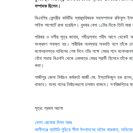
সম্পাদক ছিলেন।
বিএনপির কেন্দ্রীয় কমিটির স্বাস্থ্যবিষয়ক সহসম্পাদক রফিকুল
লাইফ সাপোর্টে রাখা হয়েছিল। বুধবার বেলা ১১টার দিকে তিনি মার
পরিবার ও দলীয় সূত্র জানায়, শহীদুল্লাহ শহীদ আগে থেকেই অ
সংক্রমণ শনাক্ত হয়। শারীরিক অবস্থার অবনতি হলে তাঁকে ঢাক
মনোনয়নপত্র দাখিলের শেষ দিনে তাঁর পক্ষে মেয়র পদে মনোন
যৌথ সভায় বিএনপি থেকে একমাত্র মেয়র প্রার্থী হিসেবে তাঁকে 
কথা।
গাজীপুর জেলা নির্বাচন কর্মকর্তা কাজী মো. ইস্তাফিজুল হক বলেন, ন
থাকবে। অন্য পদের নির্বাচনগুলো চলমান থাকবে। গণবিজ্ঞপ্তির মা
সূত্র: প্রথম আলো
Post
বেগম রোকেয়া দিবস আজ
কালীগঞ্জে ব্যাটারি পুড়িয়ে সীসা উৎপাদনের অবৈধ কারখানা, অভিয