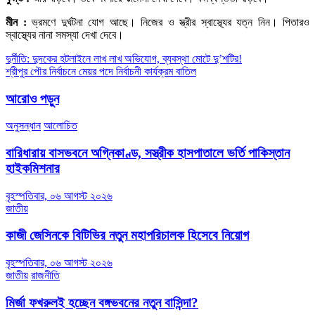
মীন :
ভ্রমণে দুর্ঘটনা যোগ আছে। নিজের ও স্ত্রীর স্বাস্থ্যের যত্ন নিন। পিতারও
স্বাস্থ্যের নানা সমস্যা দেখা দেবে।
Post
দুর্নীতি: দুদকের হটলাইনে লাখ লাখ অভিযোগ, ব্যবস্থা মোটে দু’শটির!
শ্রীপুর পৌর নির্বাচনে মেয়র পদে নির্বাচনী কার্যক্রম বাতিল
navigation
আরোও পড়ুন
অনুসন্ধান
আলোচিত
বারিধারায় বাসভবনে অগ্নিকাণ্ড, সস্ত্রীক হাসপাতালে ভর্তি পাকিস্তান
হাইকমিশনার
বৃহস্পতিবার, ০৬ আগস্ট ২০২৬
জাতীয়
কাজী জেসিনকে বিটিভির নতুন মহাপরিচালক হিসেবে নিয়োগ
বৃহস্পতিবার, ০৬ আগস্ট ২০২৬
জাতীয়
রাজনীতি
মির্জা ফখরুলই হচ্ছেন বঙ্গভবনের নতুন বাসিন্দা?