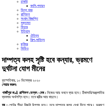
চাকরি
বদলি-পদায়ন
ভিন্ন খবর
রাশিফল
সংবাদ বিজ্ঞপ্তি
মুক্তমত
ফিচার
ইতিহাস
ঐতিহ্য
শিল্প-সাহিত্য
ছবিঘর
ভিডিও
দাম্পত্য কলহ সৃষ্টি হবে কন্যার, ভ্রমণে
দুর্ঘটনা যোগ মীনের
বৃহস্পতিবার, ১০ ডিসেম্বর ২০২০
শেয়ার করুন:
গাজীপুর কণ্ঠ, রাশিফল ডেস্ক :
মেষ :
নিজের আয় ভবনে ব্যয় হবে। ঠিকাদারি/যন্ত্রপাতির
ব্যবসায় অর্থলগ্নি হবে। তবে স্ত্রীর আয় বাড়বে।
বৃষ :
পেটের পীড়া কিছুটা উপশম হবে। তবে দাম্পত্য কলহ দেখা দিতে পারে। ভ্রমণে