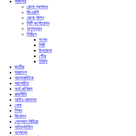
গাজীপুর
জেলা প্রশাসন
জিএমপি
জেলা পুলিশ
সিটি কর্পোরেশন
অনুসন্ধান
নির্বাচন
সংসদ
সিটি
উপজেলা
পৌর
ইউপি
জাতীয়
সারাদেশ
আন্তর্জাতিক
আলোচিত
অর্থ-বাণিজ্য
রাজনীতি
আইন-আদালত
খেলা
শিক্ষা
বিনোদন
সোশ্যাল মিডিয়া
লাইফস্টাইল
অন্যান্য