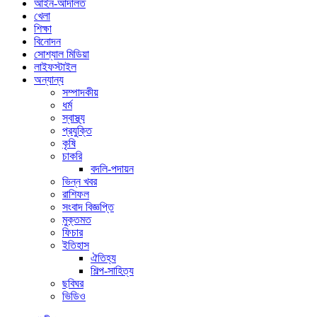
আইন-আদালত
খেলা
শিক্ষা
বিনোদন
সোশ্যাল মিডিয়া
লাইফস্টাইল
অন্যান্য
সম্পাদকীয়
ধর্ম
স্বাস্থ্য
প্রযুক্তি
কৃষি
চাকরি
বদলি-পদায়ন
ভিন্ন খবর
রাশিফল
সংবাদ বিজ্ঞপ্তি
মুক্তমত
ফিচার
ইতিহাস
ঐতিহ্য
শিল্প-সাহিত্য
ছবিঘর
ভিডিও