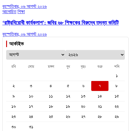
বৃহস্পতিবার, ০৬ আগস্ট ২০২৬
আলোচিত
শিক্ষা
‘রাষ্ট্রবিরোধী কার্যকলাপ’: জবির ৬৮ শিক্ষকের বিরুদ্ধে তদন্ত কমিটি
বৃহস্পতিবার, ০৬ আগস্ট ২০২৬
আর্কাইভ
রবি
সোম
মঙ্গল
বুধ
বৃহঃ
শুক্র
শনি
১
২
৩
৪
৫
৬
৭
৮
৯
১০
১১
১২
১৩
১৪
১৫
১৬
১৭
১৮
১৯
২০
২১
২২
২৩
২৪
২৫
২৬
২৭
২৮
২৯
৩০
৩১