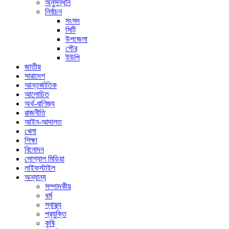
অনুসন্ধান
নির্বাচন
সংসদ
সিটি
উপজেলা
পৌর
ইউপি
জাতীয়
সারাদেশ
আন্তর্জাতিক
আলোচিত
অর্থ-বাণিজ্য
রাজনীতি
আইন-আদালত
খেলা
শিক্ষা
বিনোদন
সোশ্যাল মিডিয়া
লাইফস্টাইল
অন্যান্য
সম্পাদকীয়
ধর্ম
স্বাস্থ্য
প্রযুক্তি
কৃষি