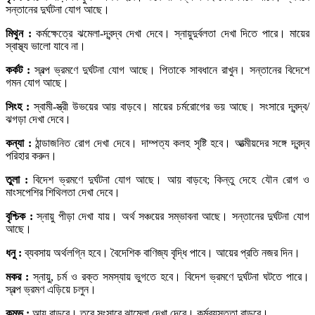
সন্তানের দুর্ঘটনা যোগ আছে।
মিথুন :
কর্মক্ষেত্রে ঝমেলা-দ্বন্দ্ব দেখা দেবে। স্নায়ুদুর্বলতা দেখা দিতে পারে। মায়ের
স্বাস্থ্য ভালো যাবে না।
কর্কট :
স্বল্প ভ্রমণে দুর্ঘটনা যোগ আছে। পিতাকে সাবধানে রাখুন। সন্তানের বিদেশে
গমন যোগ আছে।
সিংহ :
স্বামী-স্ত্রী উভয়ের আয় বাড়বে। মায়ের চর্মরোগের ভয় আছে। সংসারে দ্বন্দ্ব/
ঝগড়া দেখা দেবে।
কন্যা :
ঠান্ডাজনিত রোগ দেখা দেবে। দাম্পত্য কলহ সৃষ্টি হবে। আত্মীয়দের সঙ্গে দ্বন্দ্ব
পরিহার করুন।
তুলা :
বিদেশ ভ্রমণে দুর্ঘটনা যোগ আছে। আয় বাড়বে; কিন্তু দেহে যৌন রোগ ও
মাংসপেশির শিথিলতা দেখা দেবে।
বৃশ্চিক :
স্নায়ু পীড়া দেখা যায়। অর্থ সঞ্চয়ের সম্ভাবনা আছে। সন্তানের দুর্ঘটনা যোগ
আছে।
ধনু :
ব্যবসায় অর্থলগ্নি হবে। বৈদেশিক বাণিজ্য বৃদ্ধি পাবে। আয়ের প্রতি নজর দিন।
মকর :
স্নায়ু, চর্ম ও রক্ত সমস্যায় ভুগতে হবে। বিদেশ ভ্রমণে দুর্ঘটনা ঘটতে পারে।
স্বল্প ভ্রমণ এড়িয়ে চলুন।
কুম্ভ :
আয় বাড়বে। তবে সংসারে ঝামেলা দেখা দেবে। কর্মব্যস্ততা বাড়বে।