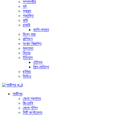
সম্পাদকীয়
ধর্ম
স্বাস্থ্য
প্রযুক্তি
কৃষি
চাকরি
বদলি-পদায়ন
ভিন্ন খবর
রাশিফল
সংবাদ বিজ্ঞপ্তি
মুক্তমত
ফিচার
ইতিহাস
ঐতিহ্য
শিল্প-সাহিত্য
ছবিঘর
ভিডিও
গাজীপুর
জেলা প্রশাসন
জিএমপি
জেলা পুলিশ
সিটি কর্পোরেশন