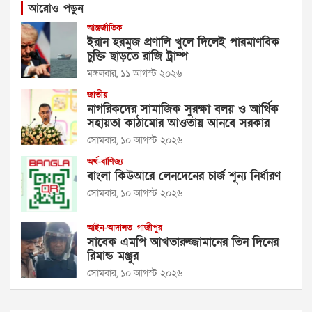
আরোও পড়ুন
আন্তর্জাতিক
ইরান হরমুজ প্রণালি খুলে দিলেই পারমাণবিক
চুক্তি ছাড়তে রাজি ট্রাম্প
মঙ্গলবার, ১১ আগস্ট ২০২৬
জাতীয়
নাগরিকদের সামাজিক সুরক্ষা বলয় ও আর্থিক
সহায়তা কাঠামোর আওতায় আনবে সরকার
সোমবার, ১০ আগস্ট ২০২৬
অর্থ-বাণিজ্য
বাংলা কিউআরে লেনদেনের চার্জ শূন্য নির্ধারণ
সোমবার, ১০ আগস্ট ২০২৬
আইন-আদালত
গাজীপুর
সাবেক এমপি আখতারুজ্জামানের তিন দিনের
রিমান্ড মঞ্জুর
সোমবার, ১০ আগস্ট ২০২৬