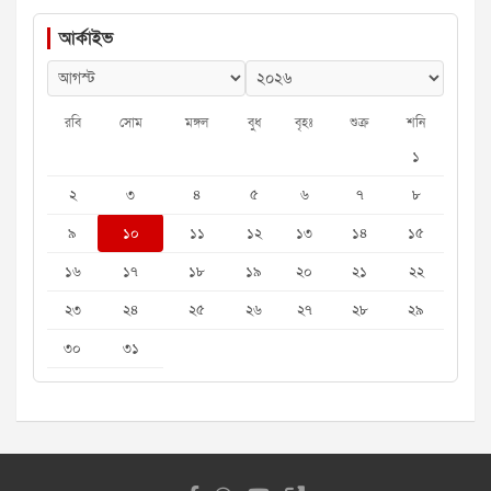
আর্কাইভ
রবি
সোম
মঙ্গল
বুধ
বৃহঃ
শুক্র
শনি
১
২
৩
৪
৫
৬
৭
৮
৯
১০
১১
১২
১৩
১৪
১৫
১৬
১৭
১৮
১৯
২০
২১
২২
২৩
২৪
২৫
২৬
২৭
২৮
২৯
৩০
৩১