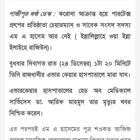
গাজীপুর কণ্ঠ ডেস্ক :
করোনা আক্রান্ত হয়ে পারটেক্স
গ্রুপের প্রতিষ্ঠাতা চেয়ারম্যান ও সাবেক সংসদ সদস্য
এম এ হাসেম আর নেই ( ইন্নালিল্লাহে ওয়া ইন্না
ইলাইহে রাজিউন)।
বুধবার দিবাগত রাত (২৪ ডিসেম্বর) ১টা ২০ মিনিটে
তিনি রাজধানীর এভার কেয়ার হাসপাতালে মারা যান।
এভারকেয়ার হাসপাতালের হেড অব মেডিক্যাল
সার্ভিসেস ডা. আরিফ মাহমুদ তার মৃত্যুর খবর
নিশ্চিত করেন।
এর পরপরই এম এ হাসেমের পুত্র শওকত আজিজ