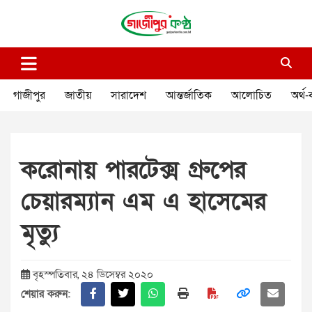
Skip
to
content
গাজীপুর কণ্ঠ
গণমানুষের কণ্ঠ
গাজীপুর
জাতীয়
সারাদেশ
আন্তর্জাতিক
আলোচিত
অর্থ-
করোনায় পারটেক্স গ্রুপের
চেয়ারম্যান এম এ হাসেমের
মৃত্যু
বৃহস্পতিবার, ২৪ ডিসেম্বর ২০২০
শেয়ার করুন: