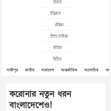
ফিচার
ইতিহাস
ঐতিহ্য
শিল্প-সাহিত্য
ছবিঘর
ভিডিও
গাজীপুর
জাতীয়
সারাদেশ
আন্তর্জাতিক
আলোচিত
অর্থ
করোনার নতুন ধরন
বাংলাদেশেও!