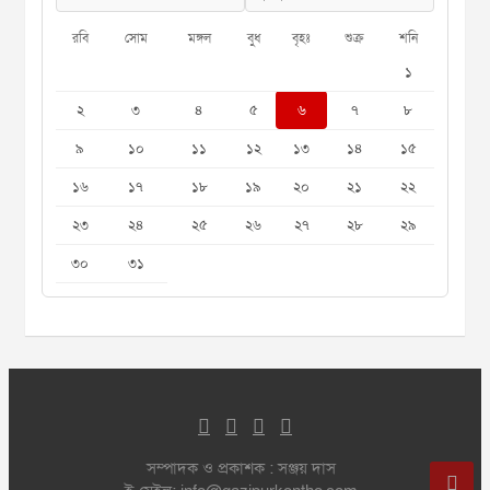
রবি
সোম
মঙ্গল
বুধ
বৃহঃ
শুক্র
শনি
১
২
৩
৪
৫
৬
৭
৮
৯
১০
১১
১২
১৩
১৪
১৫
১৬
১৭
১৮
১৯
২০
২১
২২
২৩
২৪
২৫
২৬
২৭
২৮
২৯
৩০
৩১
সম্পাদক ও প্রকাশক : সঞ্জয় দাস