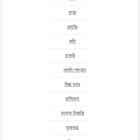
স্বাস্থ্য
প্রযুক্তি
কৃষি
চাকরি
বদলি-পদায়ন
ভিন্ন খবর
রাশিফল
সংবাদ বিজ্ঞপ্তি
মুক্তমত