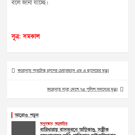
বলে জানা যাচ্ছে।
সূত্র: সমকাল
Post
করোনায় পারটেক্স গ্রুপের চেয়ারম্যান এম এ হাসেমের মৃত্যু
navigation
করোনায় সারা দেশে ৭৫ পুলিশ সদস্যের মৃত্যু
আরোও পড়ুন
অনুসন্ধান
আলোচিত
বারিধারায় বাসভবনে অগ্নিকাণ্ড, সস্ত্রীক