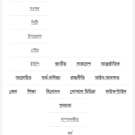
সংসদ
সিটি
উপজেলা
পৌর
ইউপি
জাতীয়
সারাদেশ
আন্তর্জাতিক
আলোচিত
অর্থ-বাণিজ্য
রাজনীতি
আইন-আদালত
খেলা
শিক্ষা
বিনোদন
সোশ্যাল মিডিয়া
লাইফস্টাইল
অন্যান্য
সম্পাদকীয়
ধর্ম