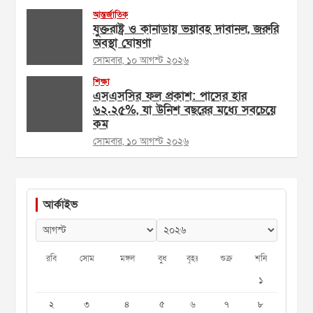
আন্তর্জাতিক
যুক্তরাষ্ট্র ও কানাডায় ভয়াবহ দাবানল, জরুরি
অবস্থা ঘোষণা
সোমবার, ১০ আগস্ট ২০২৬
শিক্ষা
এসএসসির ফল প্রকাশ: পাসের হার
৬২.২৫%, যা উনিশ বছরের মধ্যে সবচেয়ে
কম
সোমবার, ১০ আগস্ট ২০২৬
আর্কাইভ
রবি
সোম
মঙ্গল
বুধ
বৃহঃ
শুক্র
শনি
১
২
৩
৪
৫
৬
৭
৮