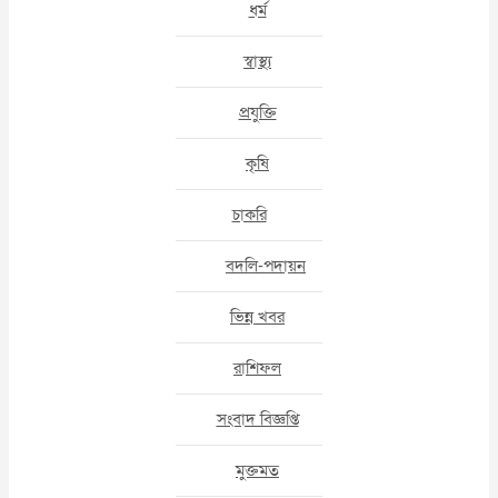
ধর্ম
স্বাস্থ্য
প্রযুক্তি
কৃষি
চাকরি
বদলি-পদায়ন
ভিন্ন খবর
রাশিফল
সংবাদ বিজ্ঞপ্তি
মুক্তমত