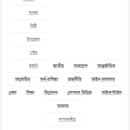
সংসদ
সিটি
উপজেলা
পৌর
ইউপি
জাতীয়
সারাদেশ
আন্তর্জাতিক
আলোচিত
অর্থ-বাণিজ্য
রাজনীতি
আইন-আদালত
খেলা
শিক্ষা
বিনোদন
সোশ্যাল মিডিয়া
লাইফস্টাইল
অন্যান্য
সম্পাদকীয়