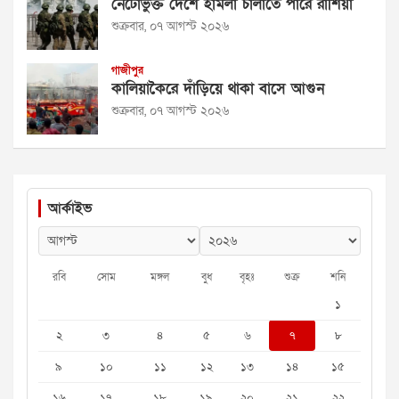
নেটোভুক্ত দেশে হামলা চালাতে পারে রাশিয়া
শুক্রবার, ০৭ আগস্ট ২০২৬
গাজীপুর
কালিয়াকৈরে দাঁড়িয়ে থাকা বাসে আগুন
শুক্রবার, ০৭ আগস্ট ২০২৬
আর্কাইভ
রবি
সোম
মঙ্গল
বুধ
বৃহঃ
শুক্র
শনি
১
২
৩
৪
৫
৬
৭
৮
৯
১০
১১
১২
১৩
১৪
১৫
১৬
১৭
১৮
১৯
২০
২১
২২