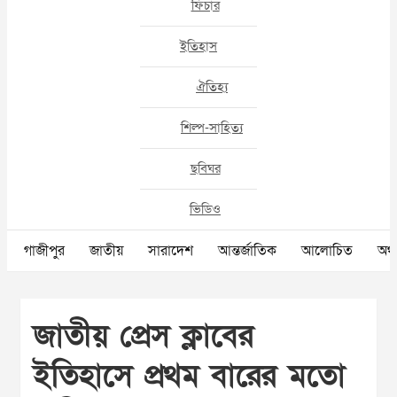
ফিচার
ইতিহাস
ঐতিহ্য
শিল্প-সাহিত্য
ছবিঘর
ভিডিও
গাজীপুর
জাতীয়
সারাদেশ
আন্তর্জাতিক
আলোচিত
অর্থ
জাতীয় প্রেস ক্লাবের
ইতিহাসে প্রথম বারের মতো