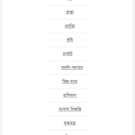
স্বাস্থ্য
প্রযুক্তি
কৃষি
চাকরি
বদলি-পদায়ন
ভিন্ন খবর
রাশিফল
সংবাদ বিজ্ঞপ্তি
মুক্তমত