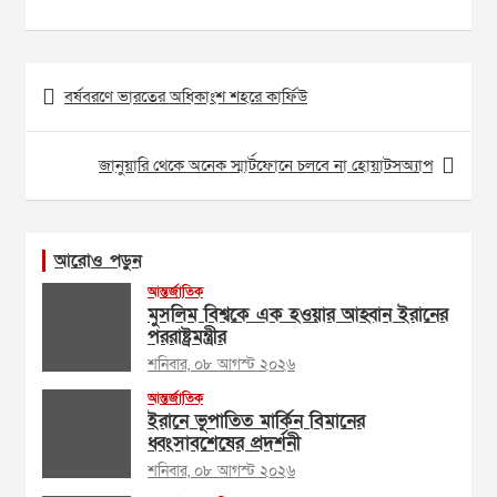
Post
বর্ষবরণে ভারতের অধিকাংশ শহরে কার্ফিউ
navigation
জানুয়ারি থেকে অনেক স্মার্টফোনে চলবে না হোয়াটসঅ্যাপ
আরোও পড়ুন
আন্তর্জাতিক
মুসলিম বিশ্বকে এক হওয়ার আহ্বান ইরানের
পররাষ্ট্রমন্ত্রীর
শনিবার, ০৮ আগস্ট ২০২৬
আন্তর্জাতিক
ইরানে ভূপাতিত মার্কিন বিমানের
ধ্বংসাবশেষের প্রদর্শনী
শনিবার, ০৮ আগস্ট ২০২৬