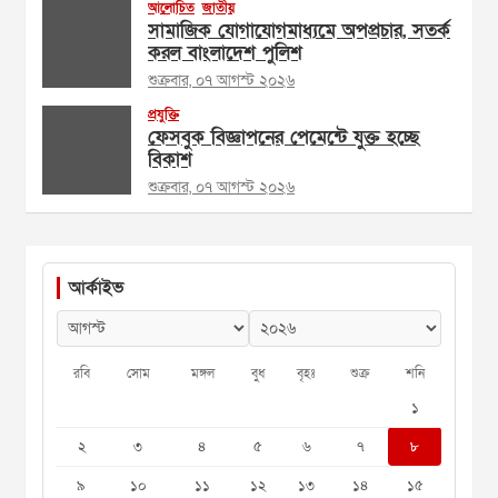
আলোচিত
জাতীয়
সামাজিক যোগাযোগমাধ্যমে অপপ্রচার, সতর্ক
করল বাংলাদেশ পুলিশ
শুক্রবার, ০৭ আগস্ট ২০২৬
প্রযুক্তি
ফেসবুক বিজ্ঞাপনের পেমেন্টে যুক্ত হচ্ছে
বিকাশ
শুক্রবার, ০৭ আগস্ট ২০২৬
আর্কাইভ
রবি
সোম
মঙ্গল
বুধ
বৃহঃ
শুক্র
শনি
১
২
৩
৪
৫
৬
৭
৮
৯
১০
১১
১২
১৩
১৪
১৫