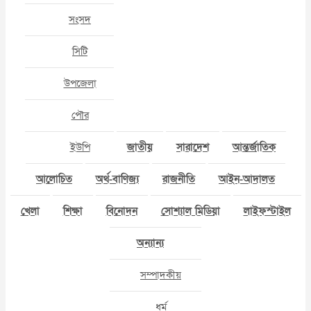
সংসদ
সিটি
উপজেলা
পৌর
ইউপি
জাতীয়
সারাদেশ
আন্তর্জাতিক
আলোচিত
অর্থ-বাণিজ্য
রাজনীতি
আইন-আদালত
খেলা
শিক্ষা
বিনোদন
সোশ্যাল মিডিয়া
লাইফস্টাইল
অন্যান্য
সম্পাদকীয়
ধর্ম