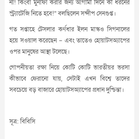
না! কিংবা মুনাফা করার জন্য আগামী দিনে কী ধরনের
স্ট্র্যাটেজি নিতে হবে!” বলছিলেন সন্দীপ সেনগুপ্ত।
গত সপ্তাহে টেসলার কর্ণধার ইলন মাস্কও সিগনালের
হয়ে সওয়াল করেছেন – এবং তাতেও হোয়াটসঅ্যাপের
ওপর মানুষের আস্থা টলেছে।
গোপনীয়তা রক্ষা নিয়ে কোটি কোটি ভারতীয়র ভরসা
কীভাবে ফেরানো যায়, সেটাই এখন বিশ্বে তাদের
সবচেয়ে বড় বাজারে হোয়াটসঅ্যাপের প্রধান দুশ্চিন্তা।
সূত্র: বিবিসি