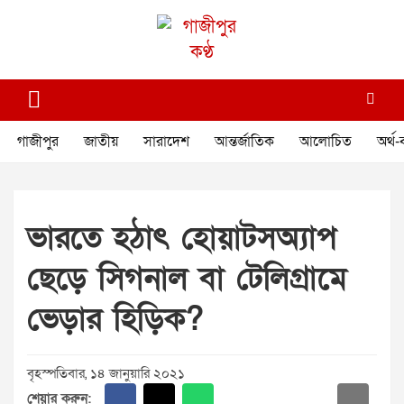
Skip
to
content
গাজীপুর কণ্ঠ
গণমানুষের কণ্ঠ
গাজীপুর
জাতীয়
সারাদেশ
আন্তর্জাতিক
আলোচিত
অর্থ-
ভারতে হঠাৎ হোয়াটসঅ্যাপ
ছেড়ে সিগনাল বা টেলিগ্রামে
ভেড়ার হিড়িক?
বৃহস্পতিবার, ১৪ জানুয়ারি ২০২১
শেয়ার করুন: