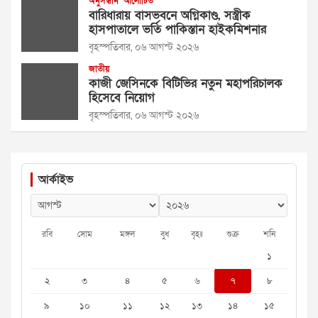
অনুসন্ধান
আলোচিত
বারিধারায় বাসভবনে অগ্নিকাণ্ড, সস্ত্রীক
হাসপাতালে ভর্তি পাকিস্তান হাইকমিশনার
বৃহস্পতিবার, ০৬ আগস্ট ২০২৬
জাতীয়
কাজী জেসিনকে বিটিভির নতুন মহাপরিচালক
হিসেবে নিয়োগ
বৃহস্পতিবার, ০৬ আগস্ট ২০২৬
আর্কাইভ
রবি
সোম
মঙ্গল
বুধ
বৃহঃ
শুক্র
শনি
১
২
৩
৪
৫
৬
৭
৮
৯
১০
১১
১২
১৩
১৪
১৫