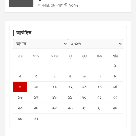
শনিবার, ০৮ আগস্ট ২০২৬
আর্কাইভ
রবি
সোম
মঙ্গল
বুধ
বৃহঃ
শুক্র
শনি
১
২
৩
৪
৫
৬
৭
৮
৯
১০
১১
১২
১৩
১৪
১৫
১৬
১৭
১৮
১৯
২০
২১
২২
২৩
২৪
২৫
২৬
২৭
২৮
২৯
৩০
৩১