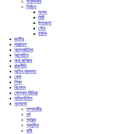
অনুসন্ধান
নির্বাচন
সংসদ
সিটি
উপজেলা
পৌর
ইউপি
জাতীয়
সারাদেশ
আন্তর্জাতিক
আলোচিত
অর্থ-বাণিজ্য
রাজনীতি
আইন-আদালত
খেলা
শিক্ষা
বিনোদন
সোশ্যাল মিডিয়া
লাইফস্টাইল
অন্যান্য
সম্পাদকীয়
ধর্ম
স্বাস্থ্য
প্রযুক্তি
কৃষি