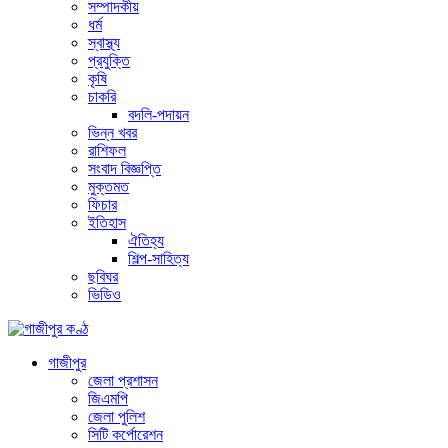
সম্পাদকীয়
ধর্ম
স্বাস্থ্য
প্রযুক্তি
কৃষি
চাকরি
বদলি-পদায়ন
ভিন্ন খবর
রাশিফল
সংবাদ বিজ্ঞপ্তি
মুক্তমত
ফিচার
ইতিহাস
ঐতিহ্য
শিল্প-সাহিত্য
ছবিঘর
ভিডিও
গাজীপুর
জেলা প্রশাসন
জিএমপি
জেলা পুলিশ
সিটি কর্পোরেশন