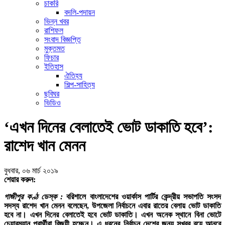
চাকরি
বদলি-পদায়ন
ভিন্ন খবর
রাশিফল
সংবাদ বিজ্ঞপ্তি
মুক্তমত
ফিচার
ইতিহাস
ঐতিহ্য
শিল্প-সাহিত্য
ছবিঘর
ভিডিও
‘এখন দিনের বেলাতেই ভোট ডাকাতি হবে’:
রাশেদ খান মেনন
বুধবার, ০৬ মার্চ ২০১৯
শেয়ার করুন:
গাজীপুর কণ্ঠ ডেস্ক :
বরিশালে বাংলাদেশের ওয়ার্কাস পার্টির কেন্দ্রীয় সভাপতি সংসদ
সদস্য রাশেদ খান মেনন বলেছেন, উপজেলা নির্বাচনে এবার রাতের বেলায় ভোট ডাকাতি
হবে না। এখন দিনের বেলাতেই হবে ভোট ডাকাতি। এখন অনেক স্থানে বিনা ভোটে
চেয়ারম্যান প্রার্থীরা বিজয়ী হচ্ছেন। এ ধরনের নির্বাচন দেশের জন্য সুখবর বয়ে আনবে