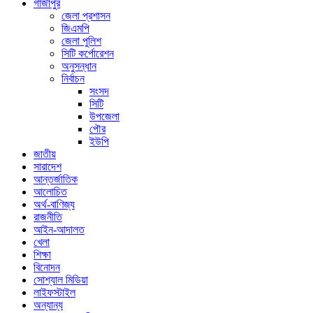
গাজীপুর
জেলা প্রশাসন
জিএমপি
জেলা পুলিশ
সিটি কর্পোরেশন
অনুসন্ধান
নির্বাচন
সংসদ
সিটি
উপজেলা
পৌর
ইউপি
জাতীয়
সারাদেশ
আন্তর্জাতিক
আলোচিত
অর্থ-বাণিজ্য
রাজনীতি
আইন-আদালত
খেলা
শিক্ষা
বিনোদন
সোশ্যাল মিডিয়া
লাইফস্টাইল
অন্যান্য