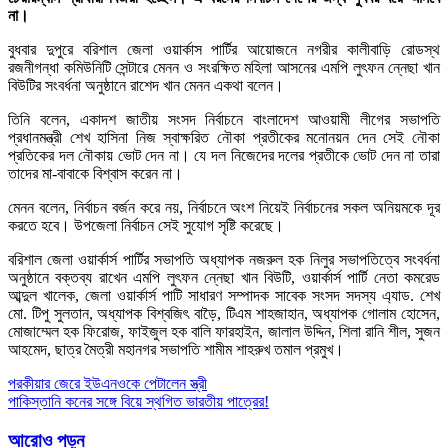
না।
বুধবার দুপুরে বরিশাল জেলা ওয়ার্কাস পার্টির আয়োজনে নগরীর কালীবাড়ি রোডস্থ
রজনীগন্ধা কমিউনিটি সেন্টারে মেনন ও সংরক্ষিত মহিলা আসনের এমপি লুৎফন ন্নেছা খান
বিউটির সংবর্ধনা অনুষ্ঠানে রাশেদ খান মেনন একথা বলেন।
তিনি বলেন, একাদশ জাতীয় সংসদ নির্বাচনে বাংলাদেশ আওয়ামী লীগের সভাপতি
প্রধানমন্ত্রী শেখ হাসিনা নিজ স্বাক্ষরিত নৌকা প্রতীকের মনোনয়ন দেন সেই নৌকা
প্রতিকের দল নৌকায় ভোট দেন না। যে দল নিজেদের দলের প্রতীকে ভোট দেন না তারা
তাদের মা-বাবাকে বিশ্বাস করেন না।
মেনন বলেন, নির্বাচন বর্জন করে নয়, নির্বাচনে অংশ নিয়েই নির্বাচনের সকল অনিয়মকে দূর
করতে হবে। উপজেলা নির্বাচন সেই সুযোগ সৃষ্টি করেছে।
বরিশাল জেলা ওয়ার্কার্স পার্টির সভাপতি অধ্যাপক নজরুল হক নিলুর সভাপতিত্বে সংবর্ধনা
অনুষ্ঠানে বক্তব্য রাখেন এমপি লুৎফন ন্নেছা খান বিউটি, ওয়ার্কার্স পার্টি নেতা কমরেড
আব্দুল খালেক, জেলা ওয়ার্কার্স পাটি সাধারণ সম্পাদক সাবেক সংসদ সদস্য এ্যাড. শেখ
মো. টিপু সুলতান, অধ্যাপক বিশ্বজিৎ বাড়ৈ, টিএম শাহজাহান, অধ্যাপক গোলাম হোসেন,
মোজাম্মেল হক ফিরোজ, ফাইজুল হক বালি ফারহাইন, জালাল উদ্দিন, শিলা রানি শীল, সুজন
আহমেদ, ছাত্র মৈত্রী মহানগর সভাপতি শামীম শাহরুখ তমাল প্রমুখ।
Post
পরকীয়ার জেরে ইউএনওকে পেটালেন স্ত্রী
পাকিস্তানি কনের সঙ্গে বিয়ে স্থগিত ভারতীয় পাত্রের!
navigation
আরোও পড়ুন