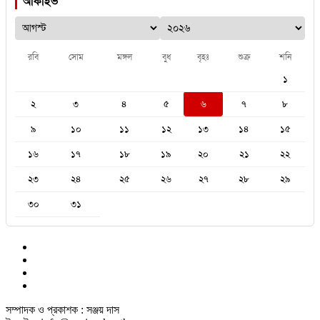
আর্কাইভ
রবি
সোম
মঙ্গল
বুধ
বৃহঃ
শুক্র
শনি
১
২
৩
৪
৫
৬
৭
৮
৯
১০
১১
১২
১৩
১৪
১৫
১৬
১৭
১৮
১৯
২০
২১
২২
২৩
২৪
২৫
২৬
২৭
২৮
২৯
৩০
৩১
সম্পাদক ও প্রকাশক : সঞ্জয় দাস