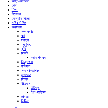
আইন-আদালত
খেলা
শিক্ষা
বিনোদন
সোশ্যাল মিডিয়া
লাইফস্টাইল
অন্যান্য
সম্পাদকীয়
ধর্ম
স্বাস্থ্য
প্রযুক্তি
কৃষি
চাকরি
বদলি-পদায়ন
ভিন্ন খবর
রাশিফল
সংবাদ বিজ্ঞপ্তি
মুক্তমত
ফিচার
ইতিহাস
ঐতিহ্য
শিল্প-সাহিত্য
ছবিঘর
ভিডিও