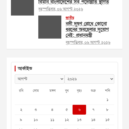
বিমান বাংলাদেশের সব পদোন্নতি স্থগিত
বৃহস্পতিবার, ০৬ আগস্ট ২০২৬
জাতীয়
নদী দূষণ রোধে কোনো
ধরনের অবহেলার সুযোগ
নেই: প্রধানমন্ত্রী
বৃহস্পতিবার, ০৬ আগস্ট ২০২৬
আর্কাইভ
রবি
সোম
মঙ্গল
বুধ
বৃহঃ
শুক্র
শনি
১
২
৩
৪
৫
৬
৭
৮
৯
১০
১১
১২
১৩
১৪
১৫