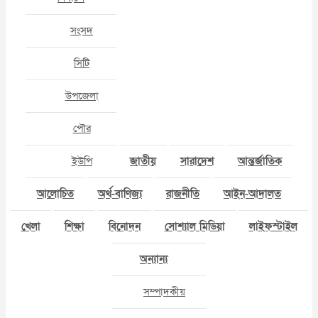
সংসদ
সিটি
উপজেলা
পৌর
ইউপি
জাতীয়
সারাদেশ
আন্তর্জাতিক
আলোচিত
অর্থ-বাণিজ্য
রাজনীতি
আইন-আদালত
খেলা
শিক্ষা
বিনোদন
সোশ্যাল মিডিয়া
লাইফস্টাইল
অন্যান্য
সম্পাদকীয়