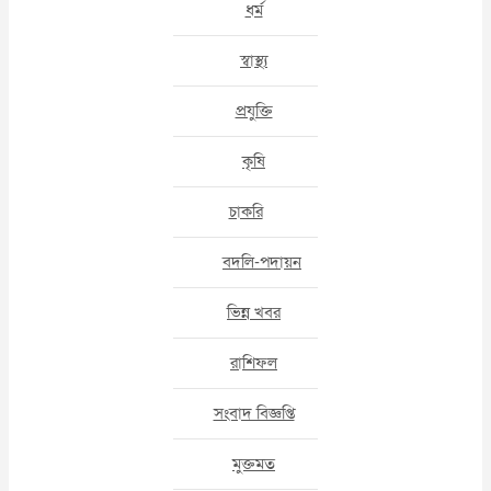
ধর্ম
স্বাস্থ্য
প্রযুক্তি
কৃষি
চাকরি
বদলি-পদায়ন
ভিন্ন খবর
রাশিফল
সংবাদ বিজ্ঞপ্তি
মুক্তমত