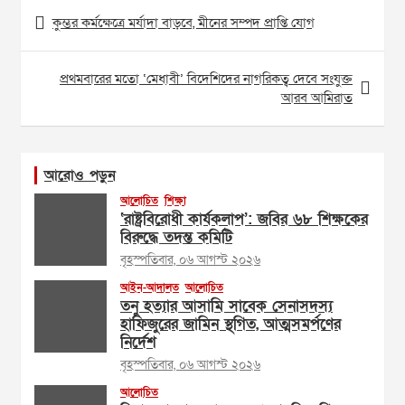
Post
কুম্ভর কর্মক্ষেত্রে মর্যাদা বাড়বে, মীনের সম্পদ প্রাপ্তি যোগ
navigation
প্রথমবারের মতো ‘মেধাবী’ বিদেশিদের নাগরিকত্ব দেবে সংযুক্ত
আরব আমিরাত
আরোও পড়ুন
আলোচিত
শিক্ষা
‘রাষ্ট্রবিরোধী কার্যকলাপ’: জবির ৬৮ শিক্ষকের
বিরুদ্ধে তদন্ত কমিটি
বৃহস্পতিবার, ০৬ আগস্ট ২০২৬
আইন-আদালত
আলোচিত
তনু হত্যার আসামি সাবেক সেনাসদস্য
হাফিজুরের জামিন স্থগিত, আত্মসমর্পণের
নির্দেশ
বৃহস্পতিবার, ০৬ আগস্ট ২০২৬
আলোচিত