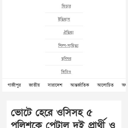
ফিচার
ইতিহাস
ঐতিহ্য
শিল্প-সাহিত্য
ছবিঘর
ভিডিও
গাজীপুর
জাতীয়
সারাদেশ
আন্তর্জাতিক
আলোচিত
অর্থ
ভোটে হেরে ওসিসহ ৫
পুলিশকে পেটাল দুই প্রার্থী ও