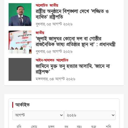
আলোচিত
জাতীয়
রাষ্ট্রীয় অনুষ্ঠানে বিশৃঙ্খলা দেখে ‘লজ্জিত ও
ব্যথিত’ রাষ্ট্রপতি
বুধবার, ০৫ আগস্ট ২০২৬
জাতীয়
‘জুলাই জাদুঘর কোনো দল বা গোষ্ঠীর
রাজনৈতিক ভাষ্য প্রতিষ্ঠার স্থান না’ : প্রধানমন্ত্রী
বুধবার, ০৫ আগস্ট ২০২৬
আইন-আদালত
আলোচিত
জামিনে মুক্ত তনু হত্যার আসামি, ‘জানে না
রাষ্ট্রপক্ষ’
মঙ্গলবার, ০৪ আগস্ট ২০২৬
আর্কাইভ
রবি
সোম
মঙ্গল
বুধ
বৃহঃ
শুক্র
শনি