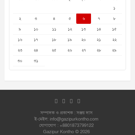
১
২
৩
৪
৫
৬
৭
৮
৯
১০
১১
১২
১৩
১৪
১৫
১৬
১৭
১৮
১৯
২০
২১
২২
২৩
২৪
২৫
২৬
২৭
২৮
২৯
৩০
৩১
সম্পাদক ও প্রকাশক : সঞ্জয় দাস
ই-মেইল: info@gazipurkontho.com
যোগাযোগ : +8801873799122
Gazipur Kontho © 2026