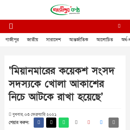
Skip
to
content
গাজীপুর কণ্ঠ
গণমানুষের কণ্ঠ
গাজীপুর
জাতীয়
সারাদেশ
আন্তর্জাতিক
আলোচিত
অর্থ-
‘মিয়ানমারের কয়েকশ সংসদ
সদস্যকে খোলা আকাশের
নিচে আটকে রাখা হয়েছে’
বুধবার, ০৩ ফেব্রুয়ারি ২০২১
শেয়ার করুন: