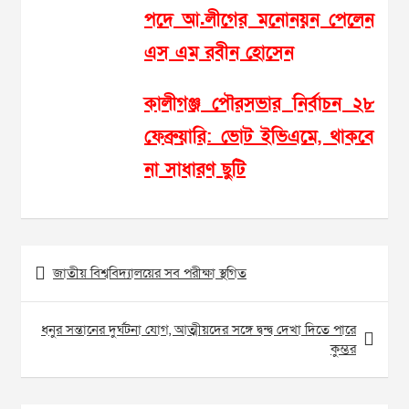
পদে আ.লীগের মনোনয়ন পেলেন
এস এম রবীন হোসেন
কালীগঞ্জ পৌরসভার নির্বাচন ২৮
ফেব্রুয়ারি: ভোট ইভিএমে, থাকবে
না সাধারণ ছুটি
Post
জাতীয় বিশ্ববিদ্যালয়ের সব পরীক্ষা স্থগিত
navigation
ধনুর সন্তানের দুর্ঘটনা যোগ, আত্মীয়দের সঙ্গে দ্বন্দ্ব দেখা দিতে পারে
কুম্ভর