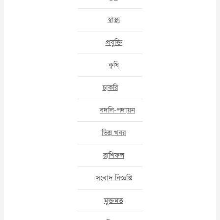
স্বাস্থ্য
প্রযুক্তি
কৃষি
চাকরি
বদলি-পদায়ন
ভিন্ন খবর
রাশিফল
সংবাদ বিজ্ঞপ্তি
মুক্তমত