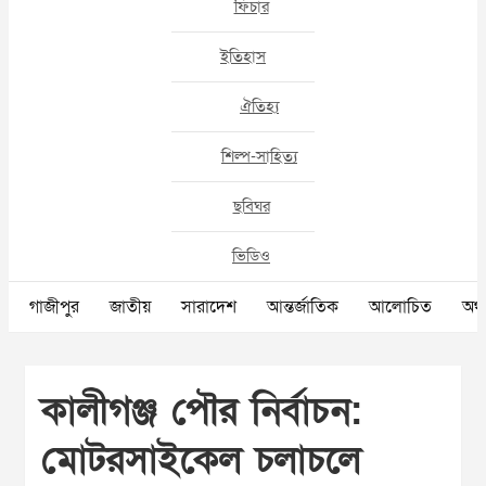
ফিচার
ইতিহাস
ঐতিহ্য
শিল্প-সাহিত্য
ছবিঘর
ভিডিও
গাজীপুর
জাতীয়
সারাদেশ
আন্তর্জাতিক
আলোচিত
অর্থ
কালীগঞ্জ পৌর নির্বাচন:
মোটরসাইকেল চলাচলে