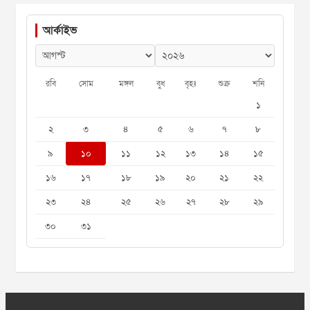
আর্কাইভ
রবি
সোম
মঙ্গল
বুধ
বৃহঃ
শুক্র
শনি
১
২
৩
৪
৫
৬
৭
৮
৯
১০
১১
১২
১৩
১৪
১৫
১৬
১৭
১৮
১৯
২০
২১
২২
২৩
২৪
২৫
২৬
২৭
২৮
২৯
৩০
৩১