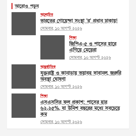
আরোও পড়ুন
আলোচিত
ভারতের গোয়েন্দা সংস্থা ‘র’ প্রধান ঢাকায়!
সোমবার, ১০ আগস্ট ২০২৬
শিক্ষা
জিপিএ-৫ ও পাসের হারে
এগিয়ে মেয়েরা
সোমবার, ১০ আগস্ট ২০২৬
আন্তর্জাতিক
যুক্তরাষ্ট্র ও কানাডায় ভয়াবহ দাবানল, জরুরি
অবস্থা ঘোষণা
সোমবার, ১০ আগস্ট ২০২৬
শিক্ষা
এসএসসির ফল প্রকাশ: পাসের হার
৬২.২৫%, যা উনিশ বছরের মধ্যে সবচেয়ে
কম
সোমবার, ১০ আগস্ট ২০২৬