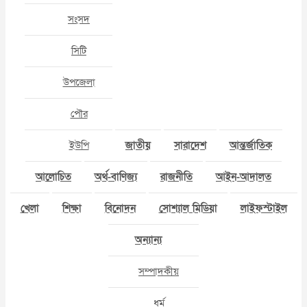
সংসদ
সিটি
উপজেলা
পৌর
ইউপি
জাতীয়
সারাদেশ
আন্তর্জাতিক
আলোচিত
অর্থ-বাণিজ্য
রাজনীতি
আইন-আদালত
খেলা
শিক্ষা
বিনোদন
সোশ্যাল মিডিয়া
লাইফস্টাইল
অন্যান্য
সম্পাদকীয়
ধর্ম