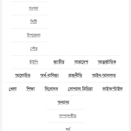
সংসদ
সিটি
উপজেলা
পৌর
ইউপি
জাতীয়
সারাদেশ
আন্তর্জাতিক
আলোচিত
অর্থ-বাণিজ্য
রাজনীতি
আইন-আদালত
খেলা
শিক্ষা
বিনোদন
সোশ্যাল মিডিয়া
লাইফস্টাইল
অন্যান্য
সম্পাদকীয়
ধর্ম