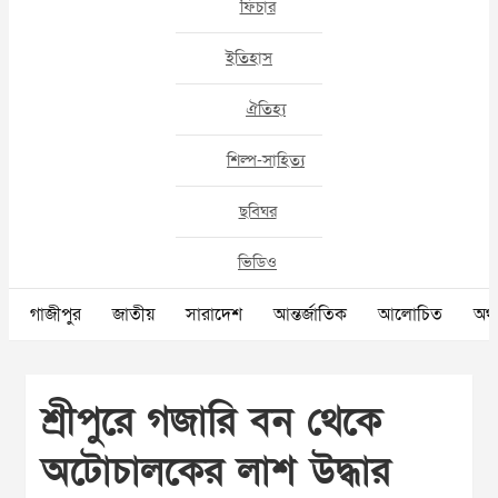
ফিচার
ইতিহাস
ঐতিহ্য
শিল্প-সাহিত্য
ছবিঘর
ভিডিও
গাজীপুর
জাতীয়
সারাদেশ
আন্তর্জাতিক
আলোচিত
অর্থ
শ্রীপুরে গজারি বন থেকে
অটোচালকের লাশ উদ্ধার