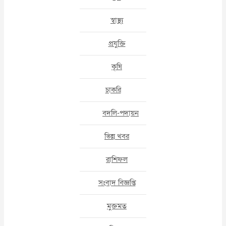
স্বাস্থ্য
প্রযুক্তি
কৃষি
চাকরি
বদলি-পদায়ন
ভিন্ন খবর
রাশিফল
সংবাদ বিজ্ঞপ্তি
মুক্তমত