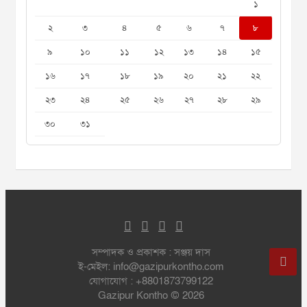
১
২
৩
৪
৫
৬
৭
৮
৯
১০
১১
১২
১৩
১৪
১৫
১৬
১৭
১৮
১৯
২০
২১
২২
২৩
২৪
২৫
২৬
২৭
২৮
২৯
৩০
৩১
সম্পাদক ও প্রকাশক : সঞ্জয় দাস
ই-মেইল: info@gazipurkontho.com
যোগাযোগ : +8801873799122
Gazipur Kontho © 2026