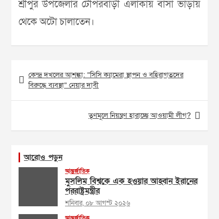
শ্রীপুর উপজেলার টেপিরবাড়ী এলাকায় বাসা ভাড়ায়
থেকে অটো চালাতেন।
Post
কেন্দ্র দখলের আশঙ্কা: ”সিসি ক্যামেরা স্থাপন ও বহিরাগতদের
navigation
বিরুদ্ধে ব্যবস্থা” নেয়ার দাবী
তৃণমূলে নিয়ন্ত্রণ হারাচ্ছে আওয়ামী লীগ?
আরোও পড়ুন
আন্তর্জাতিক
মুসলিম বিশ্বকে এক হওয়ার আহ্বান ইরানের
পররাষ্ট্রমন্ত্রীর
শনিবার, ০৮ আগস্ট ২০২৬
আন্তর্জাতিক