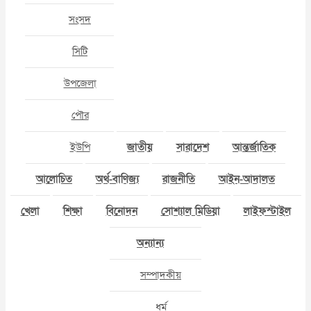
সংসদ
সিটি
উপজেলা
পৌর
ইউপি
জাতীয়
সারাদেশ
আন্তর্জাতিক
আলোচিত
অর্থ-বাণিজ্য
রাজনীতি
আইন-আদালত
খেলা
শিক্ষা
বিনোদন
সোশ্যাল মিডিয়া
লাইফস্টাইল
অন্যান্য
সম্পাদকীয়
ধর্ম