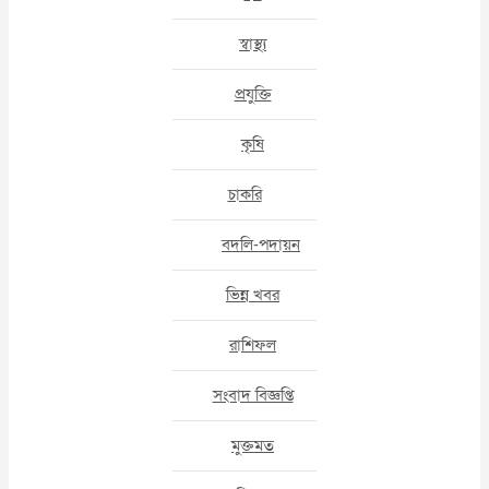
স্বাস্থ্য
প্রযুক্তি
কৃষি
চাকরি
বদলি-পদায়ন
ভিন্ন খবর
রাশিফল
সংবাদ বিজ্ঞপ্তি
মুক্তমত