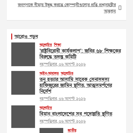
জনগণকে বীমায় উদ্বুদ্ধ করতে কোম্পানীগুলোর প্রতি প্রধানমন্ত্রীর
আহ্বান
আরোও পড়ুন
আলোচিত
শিক্ষা
‘রাষ্ট্রবিরোধী কার্যকলাপ’: জবির ৬৮ শিক্ষকের
বিরুদ্ধে তদন্ত কমিটি
বৃহস্পতিবার, ০৬ আগস্ট ২০২৬
আইন-আদালত
আলোচিত
তনু হত্যার আসামি সাবেক সেনাসদস্য
হাফিজুরের জামিন স্থগিত, আত্মসমর্পণের
নির্দেশ
বৃহস্পতিবার, ০৬ আগস্ট ২০২৬
আলোচিত
বিমান বাংলাদেশের সব পদোন্নতি স্থগিত
বৃহস্পতিবার, ০৬ আগস্ট ২০২৬
জাতীয়