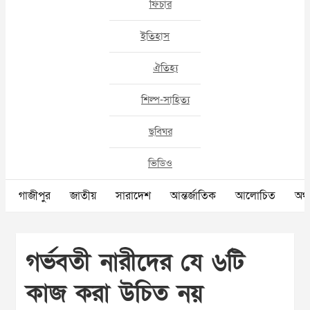
ফিচার
ইতিহাস
ঐতিহ্য
শিল্প-সাহিত্য
ছবিঘর
ভিডিও
গাজীপুর
জাতীয়
সারাদেশ
আন্তর্জাতিক
আলোচিত
অর্থ
গর্ভবতী নারীদের যে ৬টি
কাজ করা উচিত নয়