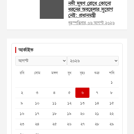
নদী দূষণ রোধে কোনো
ধরনের অবহেলার সুযোগ
নেই: প্রধানমন্ত্রী
বৃহস্পতিবার, ০৬ আগস্ট ২০২৬
আর্কাইভ
রবি
সোম
মঙ্গল
বুধ
বৃহঃ
শুক্র
শনি
১
২
৩
৪
৫
৬
৭
৮
৯
১০
১১
১২
১৩
১৪
১৫
১৬
১৭
১৮
১৯
২০
২১
২২
২৩
২৪
২৫
২৬
২৭
২৮
২৯