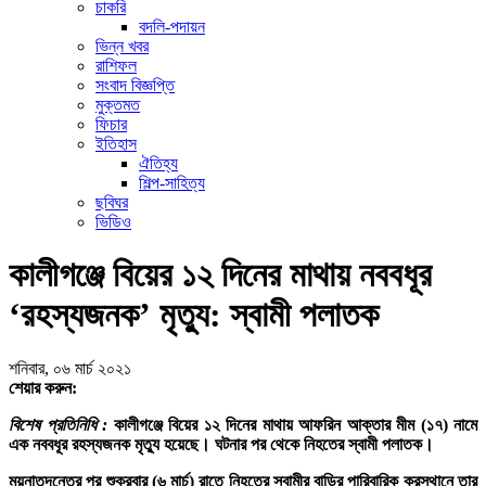
চাকরি
বদলি-পদায়ন
ভিন্ন খবর
রাশিফল
সংবাদ বিজ্ঞপ্তি
মুক্তমত
ফিচার
ইতিহাস
ঐতিহ্য
শিল্প-সাহিত্য
ছবিঘর
ভিডিও
কালীগঞ্জে বিয়ের ১২ দিনের মাথায় নববধূর
‘রহস্যজনক’ মৃত্যু: স্বামী পলাতক
শনিবার, ০৬ মার্চ ২০২১
শেয়ার করুন:
বিশেষ প্রতিনিধি :
কালীগঞ্জে বিয়ের ১২ দিনের মাথায় আফরিন আক্তার মীম (১৭) নামে
এক নববধূর রহস্যজনক মৃত্যু হয়েছে। ঘটনার পর থেকে নিহতের স্বামী পলাতক।
ময়নাতদন্তের পর শুক্রবার (৬ মার্চ) রাতে নিহতের স্বামীর বাড়ির পারিবারিক করস্থানে তার