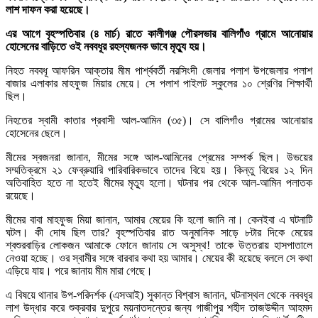
লাশ দাফন করা হয়েছে।
এর আগে বৃহস্পতিবার (৪ মার্চ) রাতে কালীগঞ্জ পৌরসভার বালিগাঁও গ্রামে আনোয়ার
হোসেনের বাড়িতে ওই নববধূর রহস্যজনক ভাবে মৃত্যু হয়।
নিহত নববধূ আফরিন আক্তার মীম পার্শ্ববর্তী নরসিংদী জেলার পলাশ উপজেলার পলাশ
বাজার এলাকার মাহফুজ মিয়ার মেয়ে। সে পলাশ পাইলট স্কুলের ১০ শ্রেণির শিক্ষার্থী
ছিল।
নিহতের স্বামী কাতার প্রবাসী আল-আমিন (৩৫)। সে বালিগাঁও গ্রামের আনোয়ার
হোসেনের ছেলে।
মীমের স্বজনরা জানান, মীমের সঙ্গে আল-আমিনের প্রেমের সম্পর্ক ছিল। উভয়ের
সম্মতিক্রমে ২১ ফেব্রুয়ারি পারিবারিকভাবে তাদের বিয়ে হয়। কিন্তু বিয়ের ১২ দিন
অতিবাহিত হতে না হতেই মীমের মৃত্যু হলো। ঘটনার পর থেকে আল-আমিন পলাতক
রয়েছে।
মীমের বাবা মাহফুজ মিয়া জানান, আমার মেয়ের কি হলো জানি না। কেনইবা এ ঘটনাটি
ঘটল। কী দোষ ছিল তার? বৃহস্পতিবার রাত অনুমানিক সাড়ে ৮টার দিকে মেয়ের
শ্বশুরবাড়ির লোকজন আমাকে ফোনে জানায় সে অসুস্থ! তাকে উত্তরায় হাসপাতালে
নেওয়া হচ্ছে। ওর স্বামীর সঙ্গে বারবার কথা হয় আমার। মেয়ের কী হয়েছে বললে সে কথা
এড়িয়ে যায়। পরে জানায় মীম মারা গেছে।
এ বিষয়ে থানার উপ-পরিদর্শক (এসআই) সুকান্ত বিশ্বাস জানান, ঘটনাস্থল থেকে নববধূর
লাশ উদ্ধার করে শুক্রবার দুপুরে ময়নাতদন্তের জন্য গাজীপুর শহীদ তাজউদ্দীন আহমদ