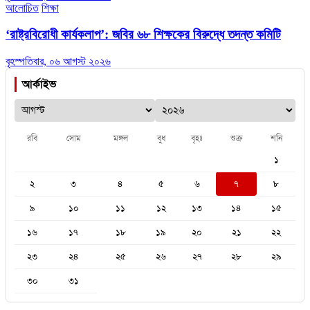
আলোচিত
শিক্ষা
‘রাষ্ট্রবিরোধী কার্যকলাপ’: জবির ৬৮ শিক্ষকের বিরুদ্ধে তদন্ত কমিটি
বৃহস্পতিবার, ০৬ আগস্ট ২০২৬
আর্কাইভ
রবি
সোম
মঙ্গল
বুধ
বৃহঃ
শুক্র
শনি
১
২
৩
৪
৫
৬
৭
৮
৯
১০
১১
১২
১৩
১৪
১৫
১৬
১৭
১৮
১৯
২০
২১
২২
২৩
২৪
২৫
২৬
২৭
২৮
২৯
৩০
৩১