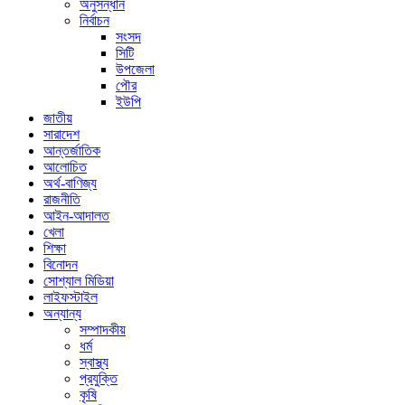
অনুসন্ধান
নির্বাচন
সংসদ
সিটি
উপজেলা
পৌর
ইউপি
জাতীয়
সারাদেশ
আন্তর্জাতিক
আলোচিত
অর্থ-বাণিজ্য
রাজনীতি
আইন-আদালত
খেলা
শিক্ষা
বিনোদন
সোশ্যাল মিডিয়া
লাইফস্টাইল
অন্যান্য
সম্পাদকীয়
ধর্ম
স্বাস্থ্য
প্রযুক্তি
কৃষি