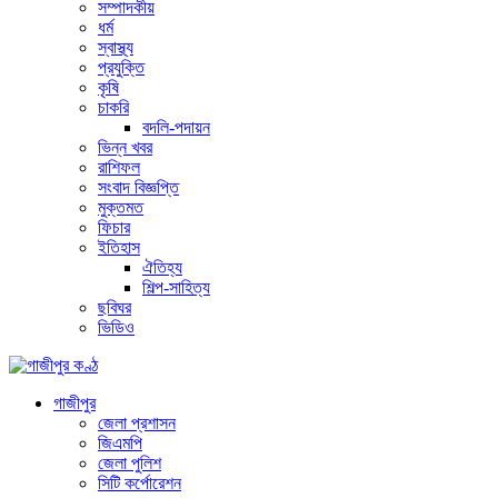
সম্পাদকীয়
ধর্ম
স্বাস্থ্য
প্রযুক্তি
কৃষি
চাকরি
বদলি-পদায়ন
ভিন্ন খবর
রাশিফল
সংবাদ বিজ্ঞপ্তি
মুক্তমত
ফিচার
ইতিহাস
ঐতিহ্য
শিল্প-সাহিত্য
ছবিঘর
ভিডিও
গাজীপুর
জেলা প্রশাসন
জিএমপি
জেলা পুলিশ
সিটি কর্পোরেশন