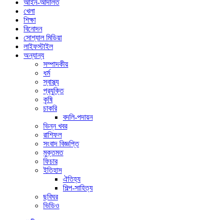
আইন-আদালত
খেলা
শিক্ষা
বিনোদন
সোশ্যাল মিডিয়া
লাইফস্টাইল
অন্যান্য
সম্পাদকীয়
ধর্ম
স্বাস্থ্য
প্রযুক্তি
কৃষি
চাকরি
বদলি-পদায়ন
ভিন্ন খবর
রাশিফল
সংবাদ বিজ্ঞপ্তি
মুক্তমত
ফিচার
ইতিহাস
ঐতিহ্য
শিল্প-সাহিত্য
ছবিঘর
ভিডিও