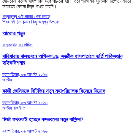
মেডিকেল কলেজ হাসপাতাল মর্গে পাঠানো হয়। তবে প্রাথমিক সুরতহাল রিপোর্টে শরীরে
আঘাতের কোনো চিহ্ন পাওয়া যায়নি।
Post
পণ্যমূল্যে ওঠা-নামার খেলা চলছে
প্রিয় নবী (সা.)-এর কিছু অমূল্য উপদেশ
navigation
আরোও পড়ুন
অনুসন্ধান
আলোচিত
বারিধারায় বাসভবনে অগ্নিকাণ্ড, সস্ত্রীক হাসপাতালে ভর্তি পাকিস্তান
হাইকমিশনার
বৃহস্পতিবার, ০৬ আগস্ট ২০২৬
জাতীয়
কাজী জেসিনকে বিটিভির নতুন মহাপরিচালক হিসেবে নিয়োগ
বৃহস্পতিবার, ০৬ আগস্ট ২০২৬
জাতীয়
রাজনীতি
মির্জা ফখরুলই হচ্ছেন বঙ্গভবনের নতুন বাসিন্দা?
বৃহস্পতিবার, ০৬ আগস্ট ২০২৬