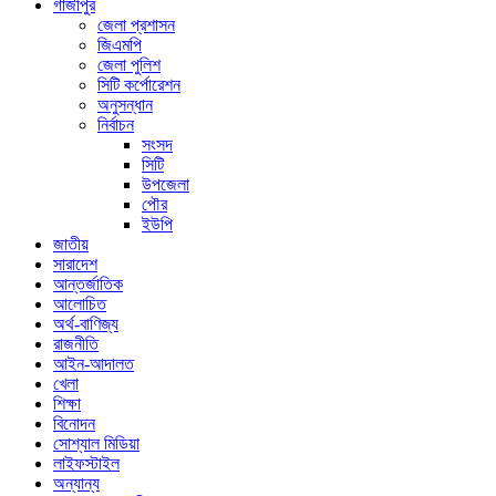
গাজীপুর
জেলা প্রশাসন
জিএমপি
জেলা পুলিশ
সিটি কর্পোরেশন
অনুসন্ধান
নির্বাচন
সংসদ
সিটি
উপজেলা
পৌর
ইউপি
জাতীয়
সারাদেশ
আন্তর্জাতিক
আলোচিত
অর্থ-বাণিজ্য
রাজনীতি
আইন-আদালত
খেলা
শিক্ষা
বিনোদন
সোশ্যাল মিডিয়া
লাইফস্টাইল
অন্যান্য