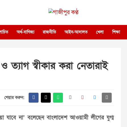
গাজীপুর কণ্ঠ
গণমানুষের কণ্ঠ
োচিত
অর্থ-বাণিজ্য
রাজনীতি
আইন-আদালত
খেলা
শিক্ষা
জ ও ত্যাগ স্বীকার করা নেতারাই
শেয়ার করুন:
য়া যাবে না’ বলেছেন বাংলাদেশ আওয়ামী লীগের যুগ্ম