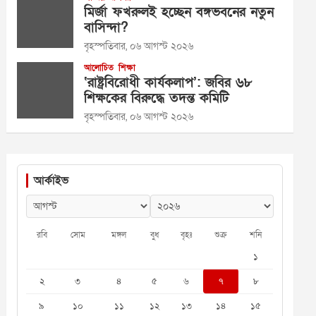
মির্জা ফখরুলই হচ্ছেন বঙ্গভবনের নতুন
বাসিন্দা?
বৃহস্পতিবার, ০৬ আগস্ট ২০২৬
আলোচিত
শিক্ষা
‘রাষ্ট্রবিরোধী কার্যকলাপ’: জবির ৬৮
শিক্ষকের বিরুদ্ধে তদন্ত কমিটি
বৃহস্পতিবার, ০৬ আগস্ট ২০২৬
আর্কাইভ
রবি
সোম
মঙ্গল
বুধ
বৃহঃ
শুক্র
শনি
১
২
৩
৪
৫
৬
৭
৮
৯
১০
১১
১২
১৩
১৪
১৫