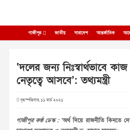
Skip
to
content
গাজীপুর
জাতীয়
সারাদেশ
আন্তর্জাতিক
আল
‘দলের জন্য নিঃস্বার্থভাবে কা
নেতৃত্বে আসবে’: তথ্যমন্ত্রী
বৃহস্পতিবার, ১১ মার্চ ২০২১
গাজীপুর কণ্ঠ ডেস্ক :
‘অর্থ দিয়ে রাজনীতি কিনতে দে