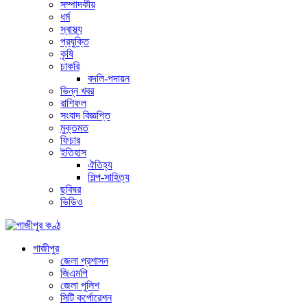
সম্পাদকীয়
ধর্ম
স্বাস্থ্য
প্রযুক্তি
কৃষি
চাকরি
বদলি-পদায়ন
ভিন্ন খবর
রাশিফল
সংবাদ বিজ্ঞপ্তি
মুক্তমত
ফিচার
ইতিহাস
ঐতিহ্য
শিল্প-সাহিত্য
ছবিঘর
ভিডিও
গাজীপুর
জেলা প্রশাসন
জিএমপি
জেলা পুলিশ
সিটি কর্পোরেশন