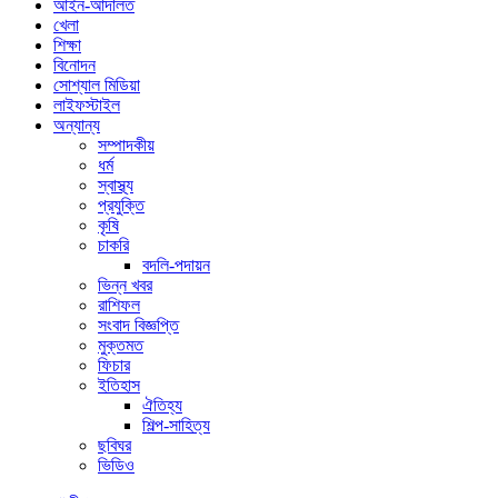
আইন-আদালত
খেলা
শিক্ষা
বিনোদন
সোশ্যাল মিডিয়া
লাইফস্টাইল
অন্যান্য
সম্পাদকীয়
ধর্ম
স্বাস্থ্য
প্রযুক্তি
কৃষি
চাকরি
বদলি-পদায়ন
ভিন্ন খবর
রাশিফল
সংবাদ বিজ্ঞপ্তি
মুক্তমত
ফিচার
ইতিহাস
ঐতিহ্য
শিল্প-সাহিত্য
ছবিঘর
ভিডিও