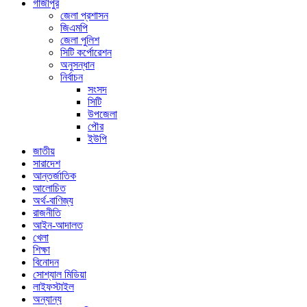
গাজীপুর
জেলা প্রশাসন
জিএমপি
জেলা পুলিশ
সিটি কর্পোরেশন
অনুসন্ধান
নির্বাচন
সংসদ
সিটি
উপজেলা
পৌর
ইউপি
জাতীয়
সারাদেশ
আন্তর্জাতিক
আলোচিত
অর্থ-বাণিজ্য
রাজনীতি
আইন-আদালত
খেলা
শিক্ষা
বিনোদন
সোশ্যাল মিডিয়া
লাইফস্টাইল
অন্যান্য