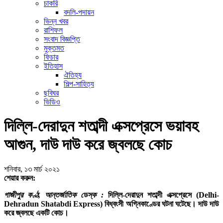
চাকরি
বদলি-পদায়ন
ভিন্ন খবর
রাশিফল
সংবাদ বিজ্ঞপ্তি
মুক্তমত
ফিচার
ইতিহাস
ঐতিহ্য
শিল্প-সাহিত্য
ছবিঘর
ভিডিও
দিল্লি-দেরাদুন শতাব্দী এক্সপ্রেসে ভয়াবহ
আগুন, দাউ দাউ করে জ্বলছে কোচ
শনিবার, ১৩ মার্চ ২০২১
শেয়ার করুন:
গাজীপুর কণ্ঠ, আন্তর্জাতিক ডেস্ক :
দিল্লি-দেরাদুন শতাব্দী এক্সপ্রেসে (Delhi-
Dehradun Shatabdi Express) বিধ্বংসী অগ্নিকাণ্ডের ঘটনা ঘটেছে। দাউ দাউ
করে জ্বলছে একটি কোচ।