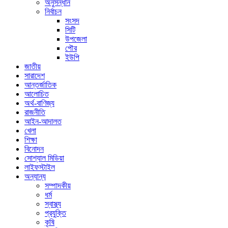
অনুসন্ধান
নির্বাচন
সংসদ
সিটি
উপজেলা
পৌর
ইউপি
জাতীয়
সারাদেশ
আন্তর্জাতিক
আলোচিত
অর্থ-বাণিজ্য
রাজনীতি
আইন-আদালত
খেলা
শিক্ষা
বিনোদন
সোশ্যাল মিডিয়া
লাইফস্টাইল
অন্যান্য
সম্পাদকীয়
ধর্ম
স্বাস্থ্য
প্রযুক্তি
কৃষি