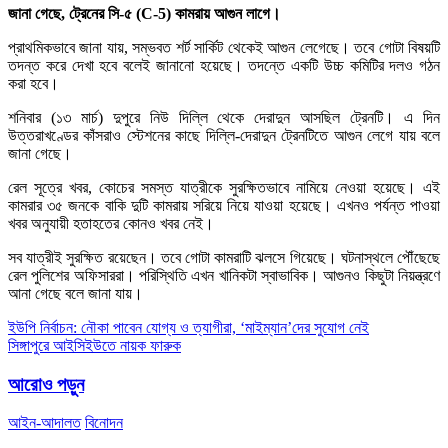
জানা গেছে, ট্রেনের সি-৫ (C-5) কামরায় আগুন লাগে।
প্রাথমিকভাবে জানা যায়, সম্ভবত শর্ট সার্কিট থেকেই আগুন লেগেছে। তবে গোটা বিষয়টি
তদন্ত করে দেখা হবে বলেই জানানো হয়েছে। তদন্তে একটি উচ্চ কমিটির দলও গঠন
করা হবে।
শনিবার (১৩ মার্চ) দুপুরে নিউ দিল্লি থেকে দেরাদুন আসছিল ট্রেনটি। এ দিন
উত্তরাখণ্ডের কাঁসরাও স্টেশনের কাছে দিল্লি-দেরাদুন ট্রেনটিতে আগুন লেগে যায় বলে
জানা গেছে।
রেল সূত্রে খবর, কোচের সমস্ত যাত্রীকে সুরক্ষিতভাবে নামিয়ে নেওয়া হয়েছে। এই
কামরার ৩৫ জনকে বাকি দুটি কামরায় সরিয়ে নিয়ে যাওয়া হয়েছে। এখনও পর্যন্ত পাওয়া
খবর অনুযায়ী হতাহতের কোনও খবর নেই।
সব যাত্রীই সুরক্ষিত রয়েছেন। তবে গোটা কামরাটি ঝলসে গিয়েছে। ঘটনাস্থলে পৌঁছেছে
রেল পুলিশের অফিসাররা। পরিস্থিতি এখন খানিকটা স্বাভাবিক। আগুনও কিছুটা নিয়ন্ত্রণে
আনা গেছে বলে জানা যায়।
Post
ইউপি নির্বাচন: নৌকা পাবেন যোগ্য ও ত্যাগীরা, ‘মাইম্যান’দের সুযোগ নেই
সিঙ্গাপুরে আইসিইউতে নায়ক ফারুক
navigation
আরোও পড়ুন
আইন-আদালত
বিনোদন