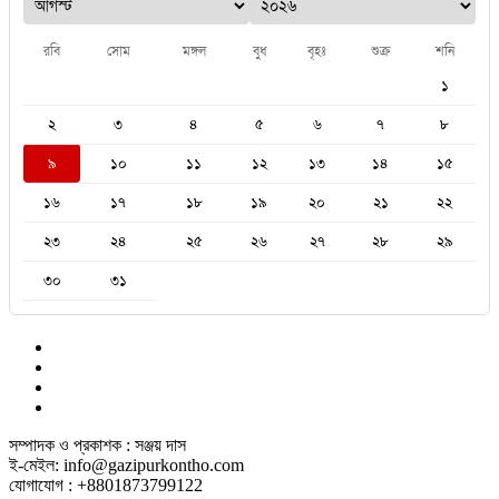
রবি
সোম
মঙ্গল
বুধ
বৃহঃ
শুক্র
শনি
১
২
৩
৪
৫
৬
৭
৮
৯
১০
১১
১২
১৩
১৪
১৫
১৬
১৭
১৮
১৯
২০
২১
২২
২৩
২৪
২৫
২৬
২৭
২৮
২৯
৩০
৩১
সম্পাদক ও প্রকাশক : সঞ্জয় দাস
ই-মেইল: info@gazipurkontho.com
যোগাযোগ : +8801873799122