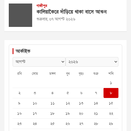
গাজীপুর
কালিয়াকৈরে দাঁড়িয়ে থাকা বাসে আগুন
শুক্রবার, ০৭ আগস্ট ২০২৬
আর্কাইভ
রবি
সোম
মঙ্গল
বুধ
বৃহঃ
শুক্র
শনি
১
২
৩
৪
৫
৬
৭
৮
৯
১০
১১
১২
১৩
১৪
১৫
১৬
১৭
১৮
১৯
২০
২১
২২
২৩
২৪
২৫
২৬
২৭
২৮
২৯