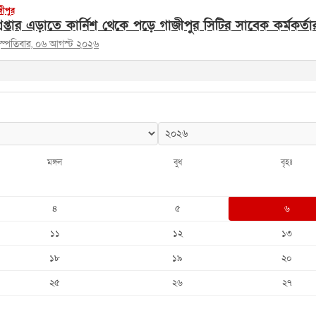
জীপুর
রেপ্তার এড়াতে কার্নিশ থেকে পড়ে গাজীপুর সিটির সাবেক কর্মকর্তার 
হস্পতিবার, ০৬ আগস্ট ২০২৬
মঙ্গল
বুধ
বৃহঃ
৪
৫
৬
১১
১২
১৩
১৮
১৯
২০
২৫
২৬
২৭