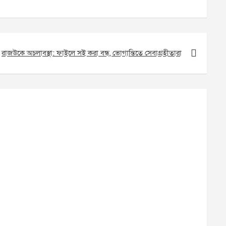
রাজউকে অচলাবস্থা: ফাইলে সই করা বন্ধ, ভোগান্তিতে সেবাগ্রহীতারা