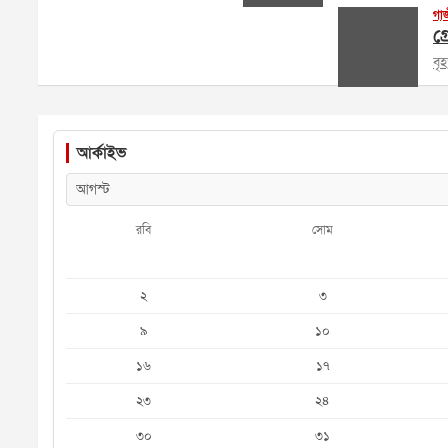
গা
গ্
বৃ
আর্কাইভ
রবি
সোম
২
৩
৯
১০
১৬
১৭
২৩
২৪
৩০
৩১