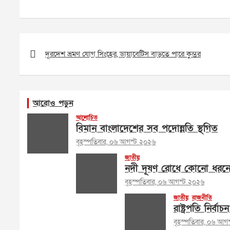
Post
navigation
দূরদেশ ভ্রমণ যোগ সিংহের, ডায়াবেটিস বাড়তে পারে কুম্ভর
আরোও পড়ুন
আলোচিত
বিমান বাংলাদেশের সব পদোন্নতি স্থগিত
বৃহস্পতিবার, ০৬ আগস্ট ২০২৬
জাতীয়
নদী দূষণ রোধে কোনো ধরনের 
বৃহস্পতিবার, ০৬ আগস্ট ২০২৬
জাতীয়
রাজনীতি
রাষ্ট্রপতি নির্
বৃহস্পতিবার, ০৬ আগ