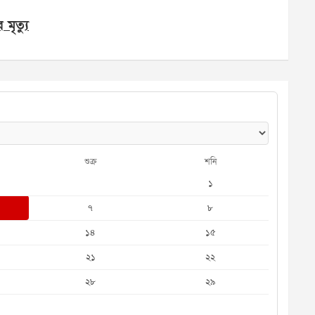
মৃত্যু
শুক্র
শনি
১
৭
৮
১৪
১৫
২১
২২
২৮
২৯