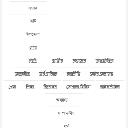
সংসদ
সিটি
উপজেলা
পৌর
ইউপি
জাতীয়
সারাদেশ
আন্তর্জাতিক
আলোচিত
অর্থ-বাণিজ্য
রাজনীতি
আইন-আদালত
খেলা
শিক্ষা
বিনোদন
সোশ্যাল মিডিয়া
লাইফস্টাইল
অন্যান্য
সম্পাদকীয়
ধর্ম