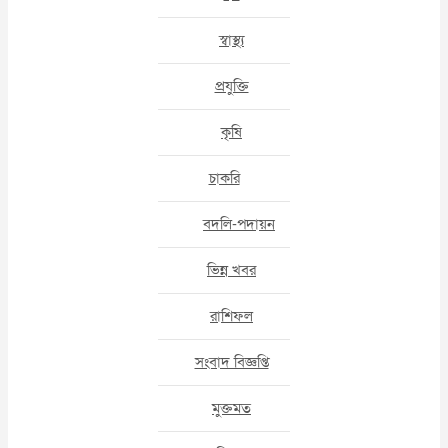
স্বাস্থ্য
প্রযুক্তি
কৃষি
চাকরি
বদলি-পদায়ন
ভিন্ন খবর
রাশিফল
সংবাদ বিজ্ঞপ্তি
মুক্তমত