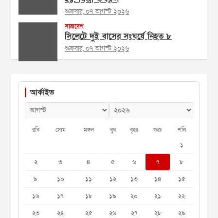
শুক্রবার, ০৭ আগস্ট ২০২৬
সারাদেশ
সিলেটে দুই বাসের সংঘর্ষে নিহত ৮
শুক্রবার, ০৭ আগস্ট ২০২৬
আর্কাইভ
রবি
সোম
মঙ্গল
বুধ
বৃহঃ
শুক্র
শনি
১
২
৩
৪
৫
৬
৭
৮
৯
১০
১১
১২
১৩
১৪
১৫
১৬
১৭
১৮
১৯
২০
২১
২২
২৩
২৪
২৫
২৬
২৭
২৮
২৯