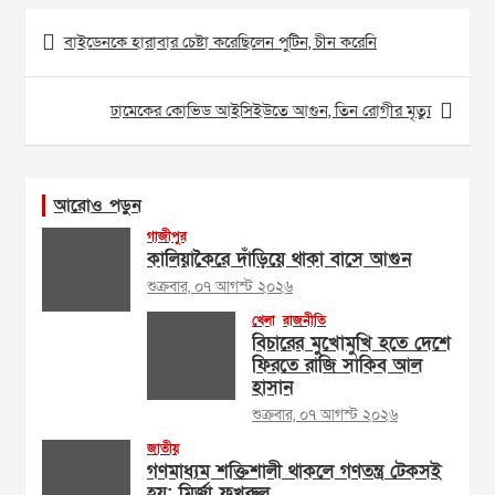
Post
বাইডেনকে হারাবার চেষ্টা করেছিলেন পুটিন, চীন করেনি
navigation
ঢামেকের কোভিড আইসিইউতে আগুন, তিন রোগীর মৃত্যু
আরোও পড়ুন
গাজীপুর
কালিয়াকৈরে দাঁড়িয়ে থাকা বাসে আগুন
শুক্রবার, ০৭ আগস্ট ২০২৬
খেলা
রাজনীতি
বিচারের মুখোমুখি হতে দেশে
ফিরতে রাজি সাকিব আল
হাসান
শুক্রবার, ০৭ আগস্ট ২০২৬
জাতীয়
গণমাধ্যম শক্তিশালী থাকলে গণতন্ত্র টেকসই
হয়: মির্জা ফখরুল