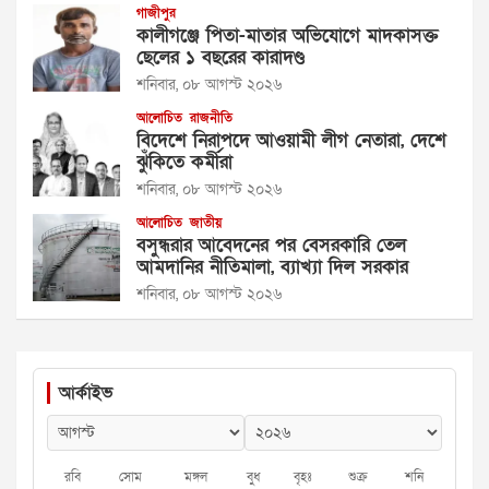
গাজীপুর
কালীগঞ্জে পিতা-মাতার অভিযোগে মাদকাসক্ত
ছেলের ১ বছরের কারাদণ্ড
শনিবার, ০৮ আগস্ট ২০২৬
আলোচিত
রাজনীতি
বিদেশে নিরাপদে আওয়ামী লীগ নেতারা, দেশে
ঝুঁকিতে কর্মীরা
শনিবার, ০৮ আগস্ট ২০২৬
আলোচিত
জাতীয়
বসুন্ধরার আবেদনের পর বেসরকারি তেল
আমদানির নীতিমালা, ব্যাখ্যা দিল সরকার
শনিবার, ০৮ আগস্ট ২০২৬
আর্কাইভ
রবি
সোম
মঙ্গল
বুধ
বৃহঃ
শুক্র
শনি