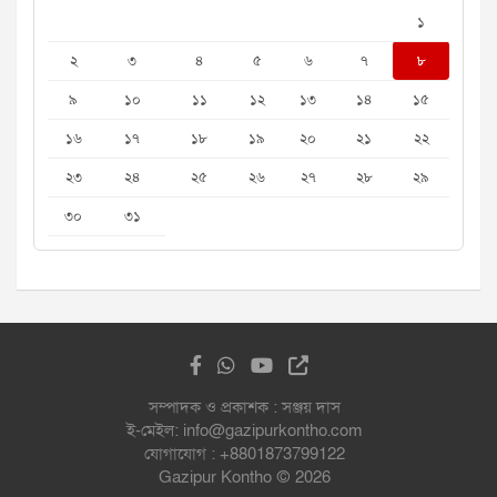
১
২
৩
৪
৫
৬
৭
৮
৯
১০
১১
১২
১৩
১৪
১৫
১৬
১৭
১৮
১৯
২০
২১
২২
২৩
২৪
২৫
২৬
২৭
২৮
২৯
৩০
৩১
সম্পাদক ও প্রকাশক : সঞ্জয় দাস
ই-মেইল: info@gazipurkontho.com
যোগাযোগ : +8801873799122
Gazipur Kontho © 2026